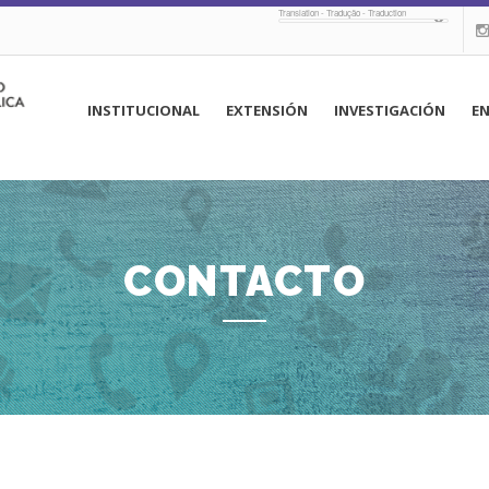
Translation - Tradução - Traduction
navegación
INSTITUCIONAL
EXTENSIÓN
INVESTIGACIÓN
E
principal
CONTACTO