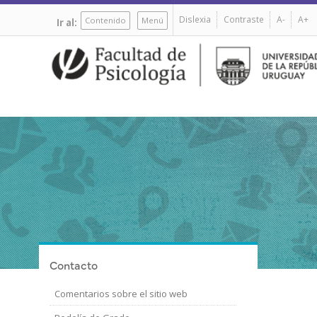
Pasar
Dislexia
Contraste
A-
A+
al
Contenido
Menú
Ir al:
contenido
principal
Contacto
Comentarios sobre el sitio web