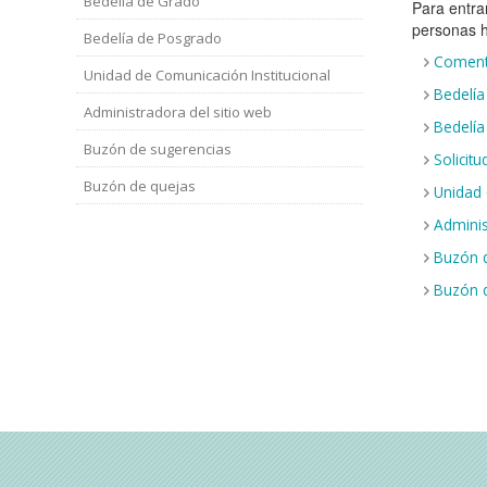
Bedelía de Grado
Para entra
personas h
Bedelía de Posgrado
Comenta
Unidad de Comunicación Institucional
Bedelía
Administradora del sitio web
Bedelía
Buzón de sugerencias
Solicit
Buzón de quejas
Unidad 
Adminis
Buzón d
Buzón 