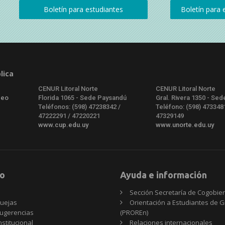
lica
CENUR Litoral Norte
CENUR Litoral Norte
deo
Florida 1065 - Sede Paysandú
Gral. Rivera 1350 - Sed
Teléfonos: (598) 47238342 /
Teléfono: (598) 473348
47222291 / 47220221
47329149
www.cup.edu.uy
www.unorte.edu.uy
o
Ayuda e información
Sección Secretaría de Cogobie
uejas
Orientación a Estudiantes de 
ugerencias
(PROREn)
nstitucional
Relaciones internacionales