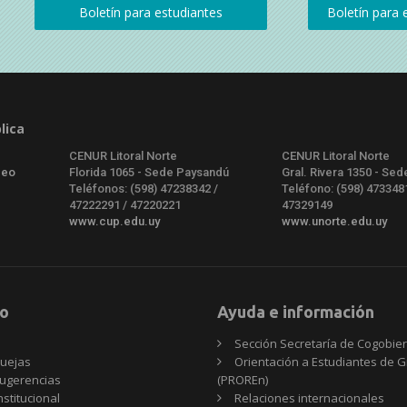
lica
CENUR Litoral Norte
CENUR Litoral Norte
deo
Florida 1065 - Sede Paysandú
Gral. Rivera 1350 - Sed
Teléfonos: (598) 47238342 /
Teléfono: (598) 473348
47222291 / 47220221
47329149
www.cup.edu.uy
www.unorte.edu.uy
o
Ayuda e información
Sección Secretaría de Cogobie
uejas
Orientación a Estudiantes de 
ugerencias
(PROREn)
nstitucional
Relaciones internacionales