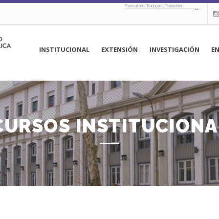
Translation - Tradução - Traduction
navegación
INSTITUCIONAL
EXTENSIÓN
INVESTIGACIÓN
E
principal
CURSOS INSTITUCIONA