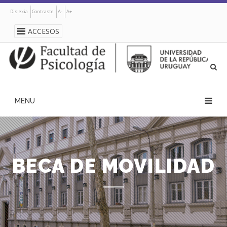
Pasar
Dislexia
Contraste
A-
A+
al
contenido
ACCESOS
principal
navegación
principal
BECA DE MOVILIDAD