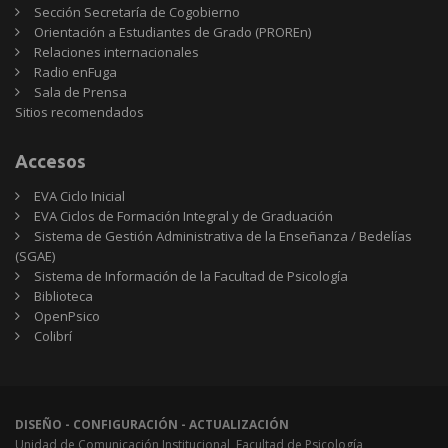
Sección Secretaría de Cogobierno
Orientación a Estudiantes de Grado (PROREn)
Relaciones internacionales
Radio enFuga
Sala de Prensa
Sitios
Sitios recomendados
recomendados
Accesos
EVA Ciclo Inicial
EVA Ciclos de Formación Integral y de Graduación
Sistema de Gestión Administrativa de la Enseñanza / Bedelías
(SGAE)
Sistema de Información de la Facultad de Psicología
Biblioteca
OpenPsico
Colibrí
DISEÑO - CONFIGURACIÓN - ACTUALIZACIÓN
Unidad de Comunicación Institucional, Facultad de Psicología