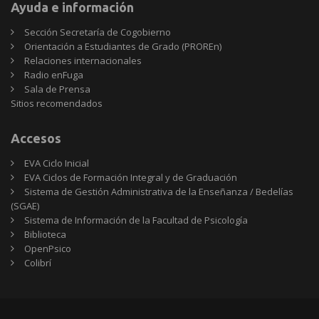
Ayuda e información
Sección Secretaría de Cogobierno
Orientación a Estudiantes de Grado (PROREn)
Relaciones internacionales
Radio enFuga
Sala de Prensa
Sitios
Sitios recomendados
recomendados
Accesos
EVA Ciclo Inicial
EVA Ciclos de Formación Integral y de Graduación
Sistema de Gestión Administrativa de la Enseñanza / Bedelías
(SGAE)
Sistema de Información de la Facultad de Psicología
Biblioteca
OpenPsico
Colibrí