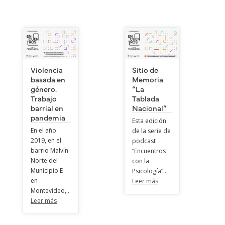
Violencia
Sitio de
basada en
Memoria
género.
“La
Trabajo
Tablada
barrial en
Nacional”
pandemia
Esta edición
En el año
de la serie de
2019, en el
podcast
barrio Malvín
“Encuentros
Norte del
con la
Municipio E
Psicología”...
en
Leer más
Montevideo,...
Leer más