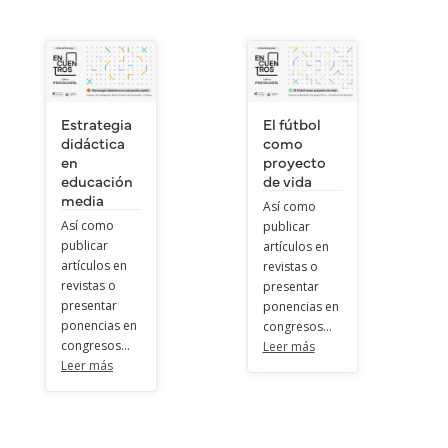
Estrategia
El fútbol
didáctica
como
en
proyecto
educación
de vida
media
Así como
Así como
publicar
publicar
artículos en
artículos en
revistas o
revistas o
presentar
presentar
ponencias en
ponencias en
congresos...
congresos...
Leer más
Leer más