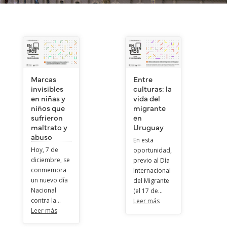
Marcas
Entre
invisibles
culturas: la
en niñas y
vida del
niños que
migrante
sufrieron
en
maltrato y
Uruguay
abuso
En esta
Hoy, 7 de
oportunidad,
diciembre, se
previo al Día
conmemora
Internacional
un nuevo día
del Migrante
Nacional
(el 17 de...
contra la...
Leer más
Leer más