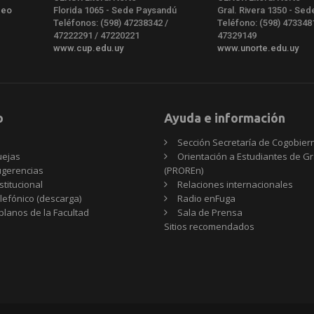
deo
Florida 1065 - Sede Paysandú
Gral. Rivera 1350 - Sed
Teléfonos: (598) 47238342 /
Teléfono: (598) 473348
47222291 / 47220221
47329149
www.cup.edu.uy
www.unorte.edu.uy
o
Ayuda e información
Sección Secretaría de Cogobier
uejas
Orientación a Estudiantes de G
ugerencias
(PROREn)
stitucional
Relaciones internacionales
elefónico (descarga)
Radio enFuga
planos de la Facultad
Sala de Prensa
Sitios
Sitios recomendados
recomendados