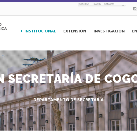
Translation - Tradução - Traduction
navegación
INSTITUCIONAL
EXTENSIÓN
INVESTIGACIÓN
E
principal
N SECRETARÍA DE COG
DEPARTAMENTO DE SECRETARÍA