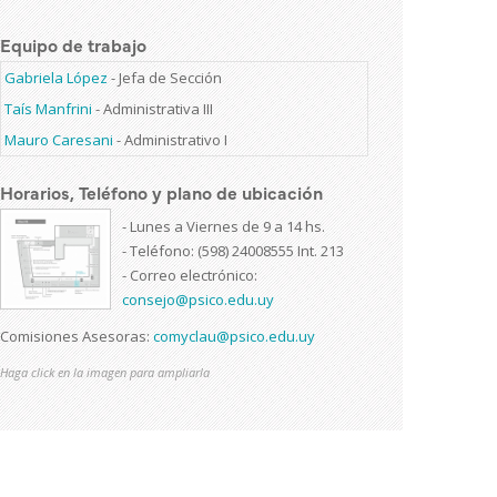
Equipo de trabajo
Gabriela López
-
Jefa de Sección
Taís Manfrini
-
Administrativa III
Mauro Caresani
-
Administrativo I
Horarios, Teléfono y plano de ubicación
- Lunes a Viernes de 9 a 14 hs.
- Teléfono: (598) 24008555 Int. 213
- Correo electrónico:
consejo@psico.edu.uy
Comisiones Asesoras:
comyclau@psico.edu.uy
Haga click en la imagen para ampliarla