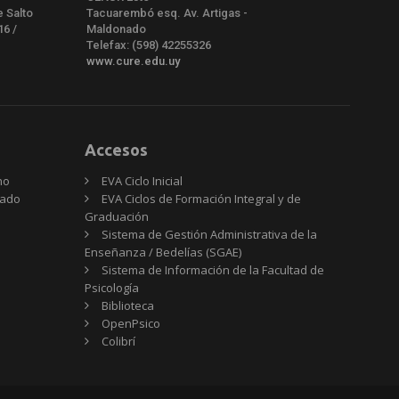
e Salto
Tacuarembó esq. Av. Artigas -
16 /
Maldonado
Telefax: (598) 42255326
www.cure.edu.uy
Accesos
no
EVA Ciclo Inicial
rado
EVA Ciclos de Formación Integral y de
Graduación
Sistema de Gestión Administrativa de la
Enseñanza / Bedelías (SGAE)
Sistema de Información de la Facultad de
Psicología
Biblioteca
OpenPsico
Colibrí