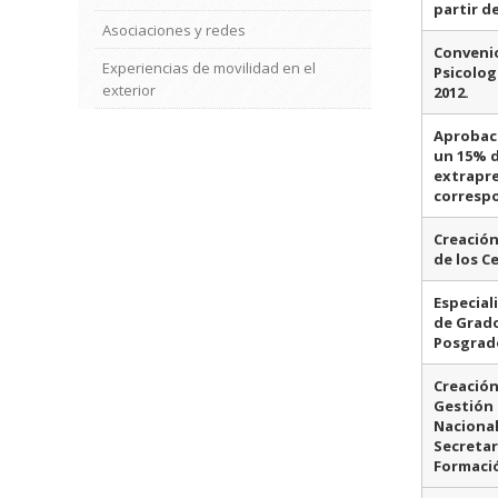
partir de
Asociaciones y redes
Convenio
Experiencias de movilidad en el
Psicolog
exterior
2012.
Aprobaci
un 15% d
extrapr
correspo
Creación
de los C
Especial
de Grad
Posgrad
Creación
Gestión 
Nacional
Secretar
Formaci