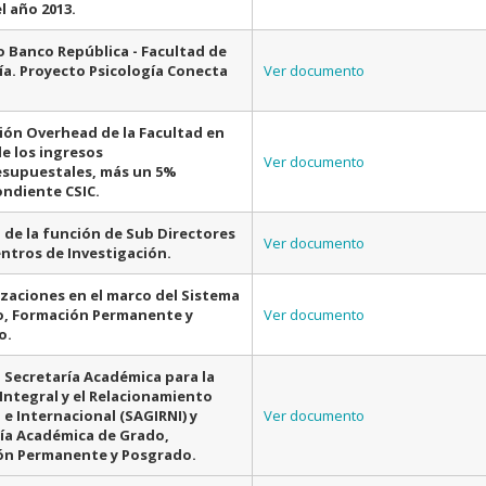
l año 2013.
 Banco República - Facultad de
ía. Proyecto Psicología Conecta
Ver documento
ón Overhead de la Facultad en
e los ingresos
Ver documento
esupuestales, más un 5%
ndiente CSIC.
 de la función de Sub Directores
Ver documento
entros de Investigación.
izaciones en el marco del Sistema
o, Formación Permanente y
Ver documento
o.
 Secretaría Académica para la
Integral y el Relacionamiento
 e Internacional (SAGIRNI) y
Ver documento
ía Académica de Grado,
ón Permanente y Posgrado.