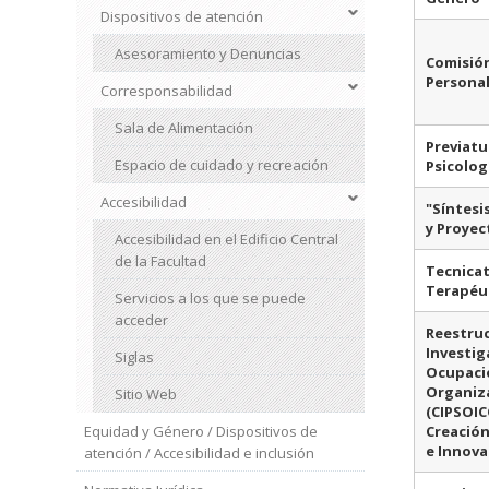
Dispositivos de atención
Asesoramiento y Denuncias
Comisión
Personal
Corresponsabilidad
Sala de Alimentación
Previatu
Espacio de cuidado y recreación
Psicolog
Accesibilidad
"Síntesi
y Proyec
Accesibilidad en el Edificio Central
de la Facultad
Tecnica
Terapéu
Servicios a los que se puede
acceder
Reestruc
Investig
Siglas
Ocupacio
Organiz
Sitio Web
(CIPSOIC
Equidad y Género / Dispositivos de
Creación
e Innovac
atención / Accesibilidad e inclusión