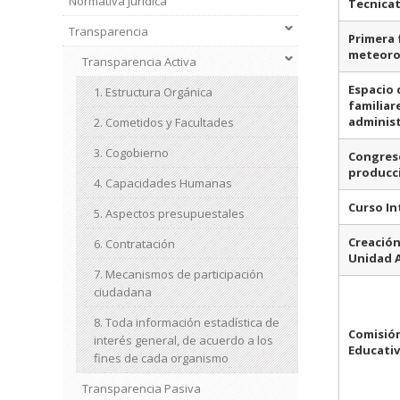
Normativa Jurídica
Tecnicat
Transparencia
Primera 
meteoro
Transparencia Activa
Espacio 
1. Estructura Orgánica
familiar
administ
2. Cometidos y Facultades
3. Cogobierno
Congreso
producci
4. Capacidades Humanas
Curso In
5. Aspectos presupuestales
Creació
6. Contratación
Unidad 
7. Mecanismos de participación
ciudadana
8. Toda información estadística de
Comisión
interés general, de acuerdo a los
Educati
fines de cada organismo
Transparencia Pasiva