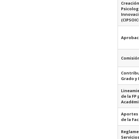
Creación
Psicolog
Innovaci
(CIPSOIC
Aprobaci
Comisión
Contribu
Grado y
Lineamie
de la FP 
Académi
Aportes 
de la Fa
Reglamen
Servicio