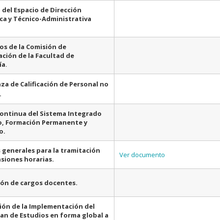
 del Espacio de Dirección
a y Técnico-Administrativa
s de la Comisión de
ación de la Facultad de
.
ía
a de Calificación de Personal no
.
ontinua del Sistema Integrado
o, Formación Permanente y
o.
s generales para la tramitación
Ver documento
siones horarias.
ión de cargos docentes.
ón de la Implementación del
an de Estudios en forma global a