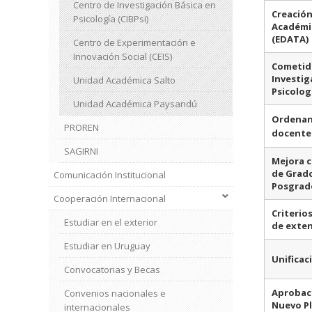
Centro de Investigación Básica en
Creación
Psicología (CIBPsi)
Académic
(EDATA)
Centro de Experimentación e
Innovación Social (CEIS)
Cometido
Investig
Unidad Académica Salto
Psicolog
Unidad Académica Paysandú
Ordenanz
PROREN
docente
SAGIRNI
Mejora c
de Grad
Comunicación Institucional
Posgrad
Cooperación Internacional
Criterio
Estudiar en el exterior
de exten
Estudiar en Uruguay
Unificac
Convocatorias y Becas
Aprobaci
Convenios nacionales e
Nuevo Pl
internacionales