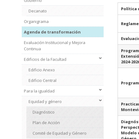
Gobierno
Política
Decanato
Organigrama
Reglamen
Agenda de transformación
Evaluaci
Evaluación Institucional y Mejora
Continua
Programa
Extensió
Edificios de la Facultad
2024-202
Edificio Anexo
Edificio Central
Program
Para la igualdad
Institucional
2
Equidad y género
Practica
Montevid
Diagnóstico
Diagnóst
Plan de Acción
Perspect
Modelo d
Comité de Equidad y Género
Género