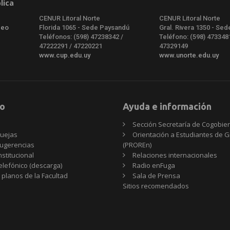
lica
CENUR Litoral Norte
CENUR Litoral Norte
deo
Florida 1065 - Sede Paysandú
Gral. Rivera 1350 - Sed
Teléfonos: (598) 47238342 /
Teléfono: (598) 473348
47222291 / 47220221
47329149
www.cup.edu.uy
www.unorte.edu.uy
o
Ayuda e información
Sección Secretaría de Cogobie
uejas
Orientación a Estudiantes de 
ugerencias
(PROREn)
nstitucional
Relaciones internacionales
telefónico (descarga)
Radio enFuga
 planos de la Facultad
Sala de Prensa
Sitios
Sitios recomendados
recomendados