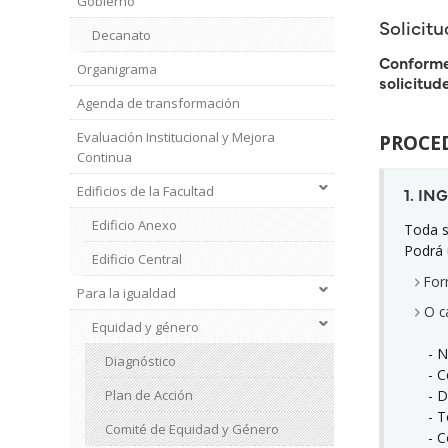
Gobierno
Solicit
Decanato
Conforme 
Organigrama
solicitud
Agenda de transformación
Evaluación Institucional y Mejora
PROCE
Continua
Edificios de la Facultad
1. I
Edificio Anexo
Toda s
Podrá 
Edificio Central
For
Para la igualdad
Institucional
O ca
2
Equidad y género
- Nomb
Diagnóstico
- Céd
Plan de Acción
- Dir
- Tel
Comité de Equidad y Género
- Cor