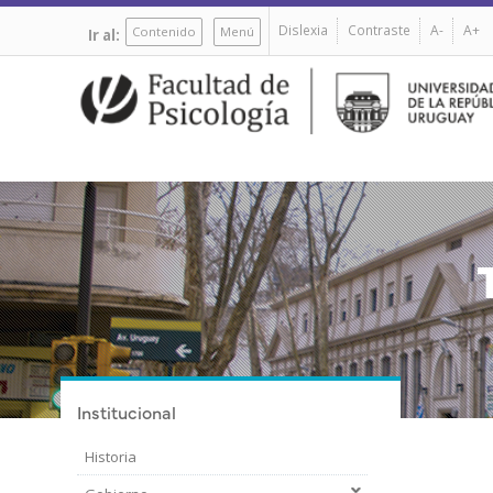
Pasar
Dislexia
Contraste
A-
A+
al
Contenido
Menú
Ir al:
contenido
principal
Institucional
Historia