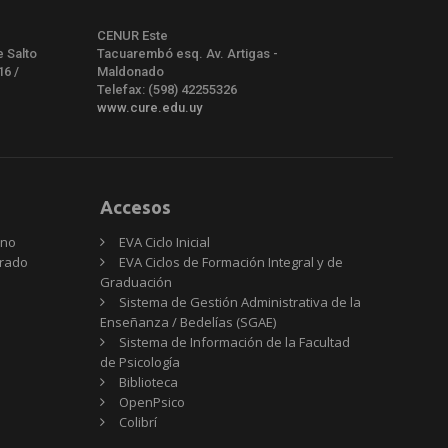
CENUR Este
e Salto
Tacuarembó esq. Av. Artigas -
16 /
Maldonado
Telefax: (598) 42255326
www.cure.edu.uy
Accesos
rno
EVA Ciclo Inicial
Grado
EVA Ciclos de Formación Integral y de
Graduación
Sistema de Gestión Administrativa de la
Enseñanza / Bedelías (SGAE)
Sistema de Información de la Facultad
de Psicología
Biblioteca
OpenPsico
Colibrí