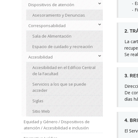
- Expl
Dispositivos de atención
- Fir
Asesoramiento y Denuncias
Corresponsabilidad
2. TR
Sala de Alimentación
La car
Espacio de cuidado y recreación
recupe
Se real
Accesibilidad
Accesibilidad en el Edificio Central
de la Facultad
3. R
Servicios a los que se puede
Direcci
acceder
De con
días há
Siglas
Sitio Web
4. B
Equidad y Género / Dispositivos de
atención / Accesibilidad e inclusión
El Ser