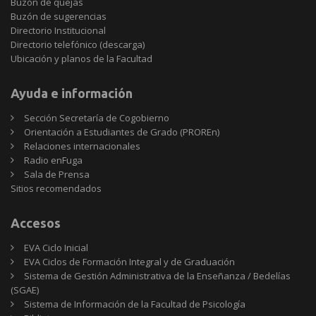
Buzón de quejas
Buzón de sugerencias
Directorio Institucional
Directorio telefónico (descarga)
Ubicación y planos de la Facultad
Ayuda e información
Sección Secretaría de Cogobierno
Orientación a Estudiantes de Grado (PROREn)
Relaciones internacionales
Radio enFuga
Sala de Prensa
Sitios
Sitios recomendados
recomendados
Accesos
EVA Ciclo Inicial
EVA Ciclos de Formación Integral y de Graduación
Sistema de Gestión Administrativa de la Enseñanza / Bedelías
(SGAE)
Sistema de Información de la Facultad de Psicología