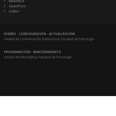
Biblioteca
OpenPsico
Colibrí
DISEÑO - CONFIGURACIÓN - ACTUALIZACIÓN
Unidad de Comunicación Institucional, Facultad de Psicología
PROGRAMACIÓN - MANTENIMIENTO
Unidad de Informática, Facultad de Psicología