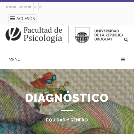
Pasar
Dislexia
Contraste
A-
A+
al
contenido
ACCESOS
principal
navegación
principal
DIAGNÓSTICO
EQUIDAD Y GÉNERO