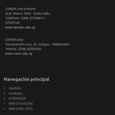
CENUR Litoral Norte
Gral. Rivera 1350 - Sede Salto
Teléfono: (598) 47334816 /
47329149
www.unorte.edu.uy
CENUR Este
Tacuarembó esq. Av. Artigas - Maldonado
Telefax: (598) 42255326
www.cure.edu.uy
Navegación principal
Gestión
Institutos
EXTENSIÓN
INVESTIGACIÓN
MAPA DEL SITIO