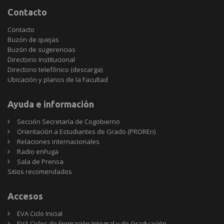
Contacto
Contacto
Buzón de quejas
Buzón de sugerencias
Directorio Institucional
Directorio telefónico (descarga)
Ubicación y planos de la Facultad
Ayuda e información
Sección Secretaría de Cogobierno
Orientación a Estudiantes de Grado (PROREn)
Relaciones internacionales
Radio enFuga
Sala de Prensa
Sitios
Sitios recomendados
recomendados
Accesos
EVA Ciclo Inicial
EVA Ciclos de Formación Integral y de Graduación