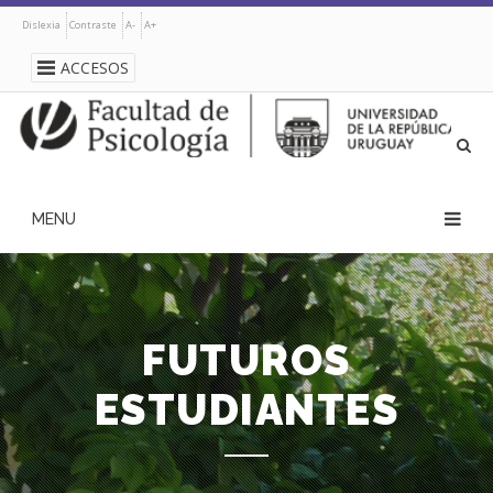
Pasar
Dislexia
Contraste
A-
A+
al
contenido
ACCESOS
principal
navegación
principal
FUTUROS
ESTUDIANTES