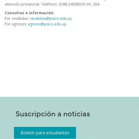
atención presencial
.
Teléfono: (598) 24008555 Int. 264
Consultas e información:
Por reválidas:
revalidas@psico.edu.uy
Por egresos:
egreso@psico.edu.uy
Menú
Futuros
Estudiantes
Suscripción a noticias