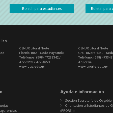
lica
CENUR Litoral Norte
CENUR Litoral Norte
deo
Florida 1065 - Sede Paysandú
Gral. Rivera 1350 - Sed
Teléfonos: (598) 47238342 /
Teléfono: (598) 473348
47222291 / 47220221
47329149
www.cup.edu.uy
www.unorte.edu.uy
o
Ayuda e información
Sección Secretaría de Cogobie
uejas
Orientación a Estudiantes de 
ugerencias
(PROREn)