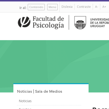
Pasar
Dislexia
Contraste
A-
A+
al
Contenido
Menú
Ir al:
contenido
principal
Noticias | Sala de Medios
Noticias