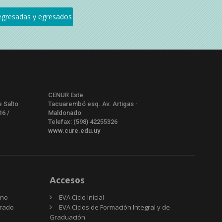
CENUR Este
e Salto
Tacuarembó esq. Av. Artigas -
16 /
Maldonado
Telefax: (598) 42255326
www.cure.edu.uy
Accesos
rno
EVA Ciclo Inicial
Grado
EVA Ciclos de Formación Integral y de
Graduación