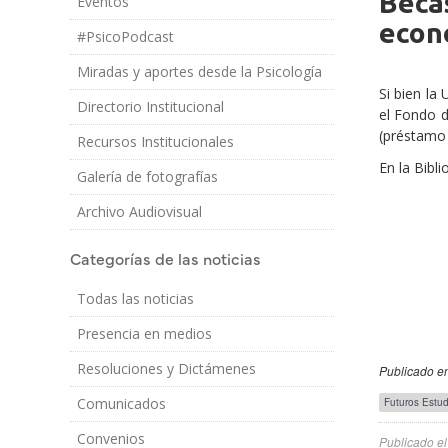
Becas
Eventos
Cuerpo
econ
#PsicoPodcast
Miradas y aportes desde la Psicología
Si bien la 
Directorio Institucional
el Fondo d
(préstamo 
Recursos Institucionales
En la Bibl
Galería de fotografías
Archivo Audiovisual
Categorías de las noticias
Todas las noticias
Presencia en medios
Resoluciones y Dictámenes
Publicado en
Público
Comunicados
Futuros Estud
Objetivo
Convenios
Publicado e