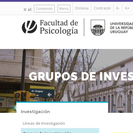
Pasar
Dislexia
Contraste
A-
A+
al
Contenido
Menú
Ir al:
contenido
principal
GRUPOS DE INVE
Investigación
Líneas de Investigación