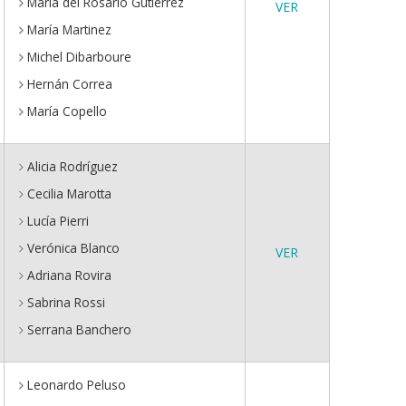
María del Rosario Gutiérrez
VER
María Martinez
Michel Dibarboure
Hernán Correa
María Copello
Alicia Rodríguez
Cecilia Marotta
Lucía Pierri
Verónica Blanco
VER
Adriana Rovira
Sabrina Rossi
Serrana Banchero
Leonardo Peluso