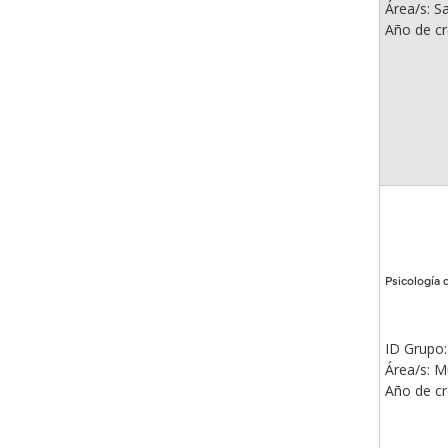
Área/s: S
Año de cr
Psicología 
ID Grupo:
Área/s: Mú
Año de cr