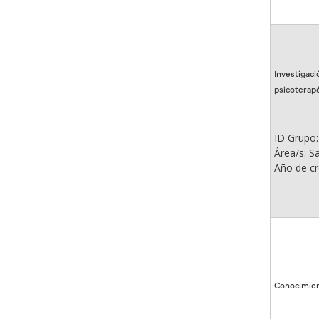
Investigaci
psicoterap
ID Grupo:
Área/s: S
Año de cr
Conocimient