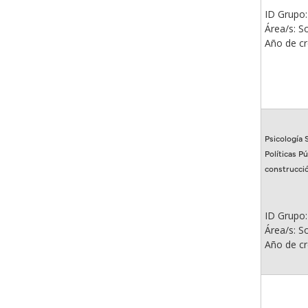
ID Grupo:
Área/s: So
Año de cr
Psicología 
Políticas Pú
construcció
ID Grupo:
Área/s: So
Año de cr