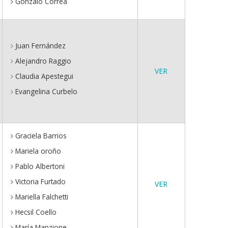
Gonzalo Correa
Juan Fernández
Alejandro Raggio
VER
Claudia Apestegui
Evangelina Curbelo
Graciela Barrios
Mariela oroño
Pablo Albertoni
Victoria Furtado
VER
Mariella Falchetti
Hecsil Coello
María Manzione