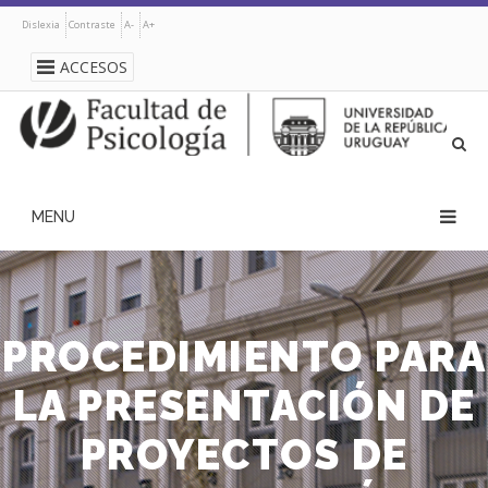
Pasar
Dislexia
Contraste
A-
A+
al
contenido
ACCESOS
principal
navegación
principal
PROCEDIMIENTO PARA
LA PRESENTACIÓN DE
PROYECTOS DE