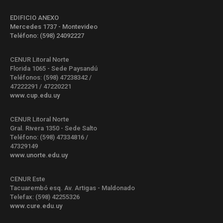
EDIFICIO ANEXO
Mercedes 1737 - Montevideo
Teléfono: (598) 24092227
CENUR Litoral Norte
Florida 1065 - Sede Paysandú
Teléfonos: (598) 47238342 /
47222291 / 47220221
www.cup.edu.uy
CENUR Litoral Norte
Gral. Rivera 1350 - Sede Salto
Teléfono: (598) 47334816 /
47329149
www.unorte.edu.uy
CENUR Este
Tacuarembó esq. Av. Artigas - Maldonado
Telefax: (598) 42255326
www.cure.edu.uy