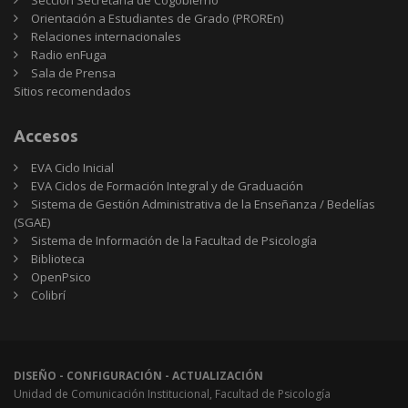
Sección Secretaría de Cogobierno
Orientación a Estudiantes de Grado (PROREn)
Relaciones internacionales
Radio enFuga
Sala de Prensa
Sitios
Sitios recomendados
recomendados
Accesos
EVA Ciclo Inicial
EVA Ciclos de Formación Integral y de Graduación
Sistema de Gestión Administrativa de la Enseñanza / Bedelías
(SGAE)
Sistema de Información de la Facultad de Psicología
Biblioteca
OpenPsico
Colibrí
DISEÑO - CONFIGURACIÓN - ACTUALIZACIÓN
Unidad de Comunicación Institucional, Facultad de Psicología