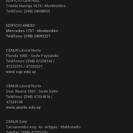
EDIFICIO CENTRAL
Tristán Narvaja 1674 - Montevideo
Teléfono: (598) 24008555
EDIFICIO ANEXO
Mercedes 1737 - Montevideo
Teléfono: (598) 24092227
CENUR Litoral Norte
Florida 1065 - Sede Paysandú
Teléfonos: (598) 47238342 /
47222291 / 47220221
www.cup.edu.uy
CENUR Litoral Norte
Gral. Rivera 1350 - Sede Salto
Teléfono: (598) 47334816 /
47329149
www.unorte.edu.uy
CENUR Este
Tacuarembó esq. Av. Artigas - Maldonado
Telefax: (598) 42255326