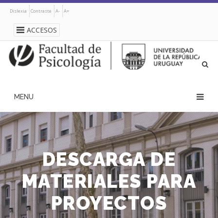
Pasar
Dislexia
Contraste
A-
A+
al
contenido
ACCESOS
principal
navegación
principal
DESCARGA DE
MATERIALES PARA
PROYECTOS