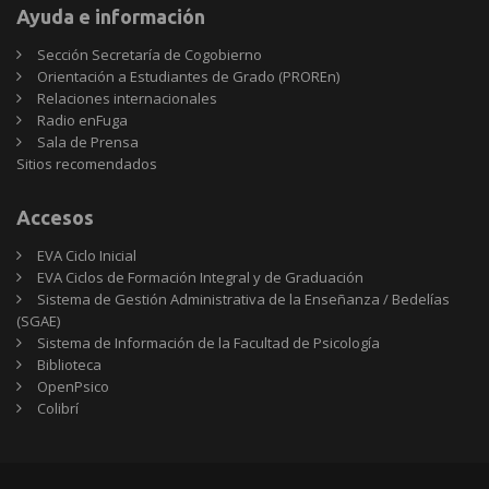
Ayuda e información
Sección Secretaría de Cogobierno
Orientación a Estudiantes de Grado (PROREn)
Relaciones internacionales
Radio enFuga
Sala de Prensa
Sitios
Sitios recomendados
recomendados
Accesos
EVA Ciclo Inicial
EVA Ciclos de Formación Integral y de Graduación
Sistema de Gestión Administrativa de la Enseñanza / Bedelías
(SGAE)
Sistema de Información de la Facultad de Psicología
Biblioteca
OpenPsico
Colibrí