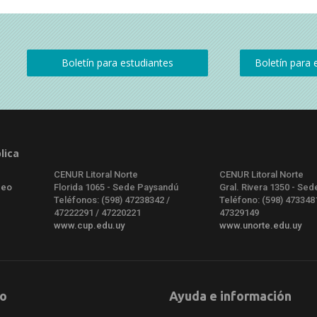
lica
CENUR Litoral Norte
CENUR Litoral Norte
deo
Florida 1065 - Sede Paysandú
Gral. Rivera 1350 - Sed
Teléfonos: (598) 47238342 /
Teléfono: (598) 473348
47222291 / 47220221
47329149
www.cup.edu.uy
www.unorte.edu.uy
o
Ayuda e información