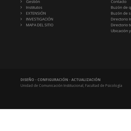
Gestión
Contacto
Institutos
Buzón de q
EXTENSIÓN
Buzón de s
INVESTIGACIÓN
Directorio I
MAPA DEL SITIO
Directorio 
Ubicación y
DISEÑO - CONFIGURACIÓN - ACTUALIZACIÓN
Unidad de Comunicación Institucional, Facultad de Psicología