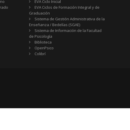
rno
EVA Ciclo Inicial
Grado
EVA Ciclos de Formación Integral y de
Graduación
Sistema de Gestión Administrativa de la
Enseñanza / Bedelías (SGAE)
Sistema de Información de la Facultad
de Psicología
Biblioteca
OpenPsico
Colibrí