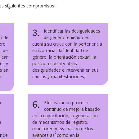
 los siguientes compromisos:
3.
Identificar las desigualdades
ón de
de género teniendo en
ero
cuenta su cruce con la pertenencia
n de
étnica-racial, la identidad de
dicar
género, la orientación sexual, la
des y
posición social y otras
as en
desigualdades e intervenir en sus
n
causas y manifestaciones;
6.
o
Efectivizar un proceso
continuo de mejora basado
en la capacitación, la generación
e
de mecanismos de registro,
monitoreo y evaluación de los
r de
avances así como en la