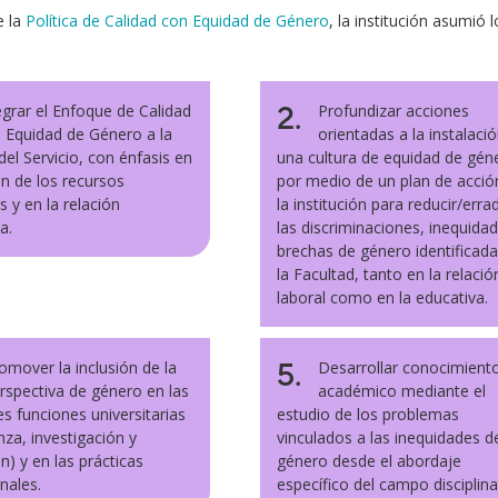
e la
Política de Calidad con Equidad de Género
, la institución asumió
2.
egrar el Enfoque de Calidad
Profundizar acciones
 Equidad de Género a la
orientadas a la instalaci
del Servicio, con énfasis en
una cultura de equidad de gén
ón de los recursos
por medio de un plan de acció
y en la relación
la institución para reducir/erra
a.
las discriminaciones, inequida
brechas de género identificad
la Facultad, tanto en la relació
laboral como en la educativa.
5.
omover la inclusión de la
Desarrollar conocimient
rspectiva de género en las
académico mediante el
es funciones universitarias
estudio de los problemas
za, investigación y
vinculados a las inequidades d
n) y en las prácticas
género desde el abordaje
nales.
específico del campo disciplina