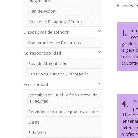
Diagnóstico
A través d
Plan de Acción
Comité de Equidad y Género
1.
Int
Dispositivos de atención
con
Asesoramiento y Denuncias
gestión 
la gesti
Corresponsabilidad
humanos 
educativ
Sala de Alimentación
Espacio de cuidado y recreación
Accesibilidad
Accesibilidad en el Edificio Central de
4.
la Facultad
Pr
pe
Servicios a los que se puede acceder
diferent
(enseñan
Siglas
extensió
Sitio Web
profesio