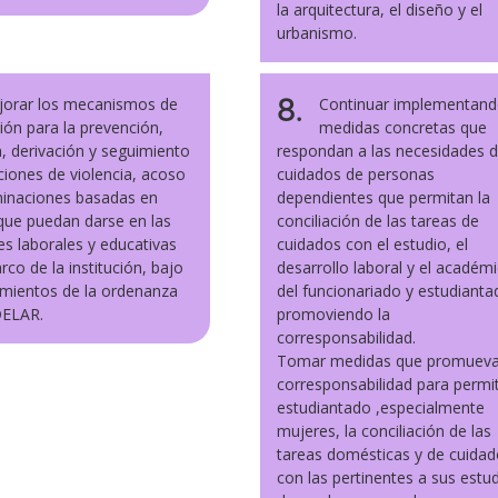
la arquitectura, el diseño y el
urbanismo.
8.
orar los mecanismos de
Continuar implementan
ión para la prevención,
medidas concretas que
, derivación y seguimiento
respondan a las necesidades 
ciones de violencia, acoso
cuidados de personas
minaciones basadas en
dependientes que permitan la
que puedan darse en las
conciliación de las tareas de
es laborales y educativas
cuidados con el estudio, el
rco de la institución, bajo
desarrollo laboral y el académ
amientos de la ordenanza
del funcionariado y estudianta
DELAR.
promoviendo la
corresponsabilidad.
Tomar medidas que promueva
corresponsabilidad para permiti
estudiantado ,especialmente
mujeres, la conciliación de las
tareas domésticas y de cuida
con las pertinentes a sus estu