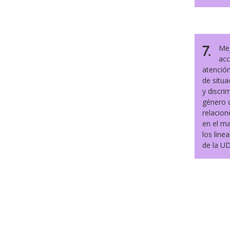
7.
Mej
acc
atención
de situa
y discri
género 
relacion
en el ma
los line
de la U