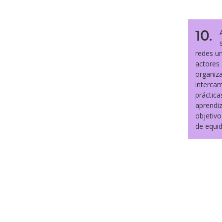
10.
redes un
actores
organiza
intercam
práctica
aprendiz
objetivo
de equi