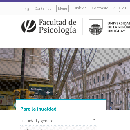
Pasar
Dislexia
Contraste
A-
A+
al
Contenido
Menú
Ir al:
contenido
principal
Para la igualdad
Equidad y género