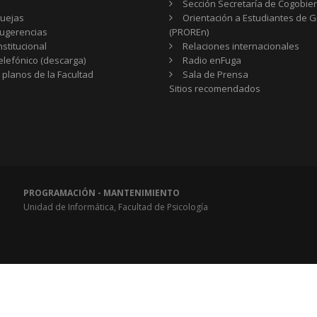
Sección Secretaría de Cogobie
uejas
Orientación a Estudiantes de 
ugerencias
(PROREn)
nstitucional
Relaciones internacionales
telefónico (descarga)
Radio enFuga
 planos de la Facultad
Sala de Prensa
Sitios
Sitios recomendados
recomendados
PROGRAMACIÓN - MANTENIMIENTO
Unidad de Informática, Facultad de Psicología