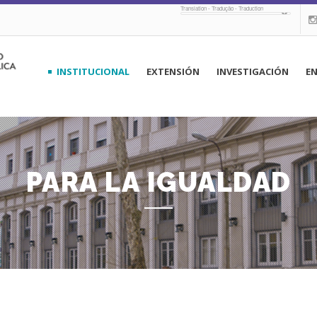
Translation - Tradução - Traduction
navegación
INSTITUCIONAL
EXTENSIÓN
INVESTIGACIÓN
E
principal
PARA LA IGUALDAD