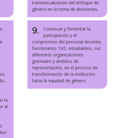
transversalización del enfoque de
género en la toma de decisiones.
9.
do
Convocar y fomentar la
participación y el
de
compromiso del personal docente,
funcionarios TAS, estudiantes, sus
diferentes organizaciones
gremiales y ámbitos de
representación, en el proceso de
ico
transformación de la institución
do,
hacia la equidad de género.
n la
r al
do
dios