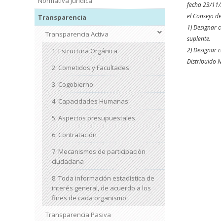
Normativa Jurídica
fecha 23/11/
el Consejo de
Transparencia
1) Designar c
Transparencia Activa
suplente.
2) Designar c
1. Estructura Orgánica
Distribuido 
2. Cometidos y Facultades
3. Cogobierno
4. Capacidades Humanas
5. Aspectos presupuestales
6. Contratación
7. Mecanismos de participación
ciudadana
8. Toda información estadística de
interés general, de acuerdo a los
fines de cada organismo
Transparencia Pasiva