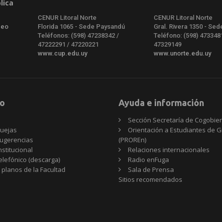
lica
CENUR Litoral Norte
CENUR Litoral Norte
deo
Florida 1065 - Sede Paysandú
Gral. Rivera 1350 - Sed
Teléfonos: (598) 47238342 /
Teléfono: (598) 473348
47222291 / 47220221
47329149
www.cup.edu.uy
www.unorte.edu.uy
o
Ayuda e información
Sección Secretaría de Cogobie
uejas
Orientación a Estudiantes de 
ugerencias
(PROREn)
nstitucional
Relaciones internacionales
telefónico (descarga)
Radio enFuga
 planos de la Facultad
Sala de Prensa
Sitios
Sitios recomendados
recomendados