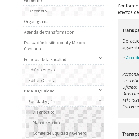
Gobierno
Conforme a
Decanato
efectos de
Organigrama
Transpa
Agenda de transformación
De acue
Evaluación Institucional y Mejora
siguient
Continua
>
Accede
Edificios de la Facultad
Edificio Anexo
Responsa
Edificio Central
Lic. Leti
Oficina:
Para la igualdad
Direcció
Institucional
2
Tel.: (5
Equidad y género
Correo e
Diagnóstico
Plan de Acción
Transp
Comité de Equidad y Género