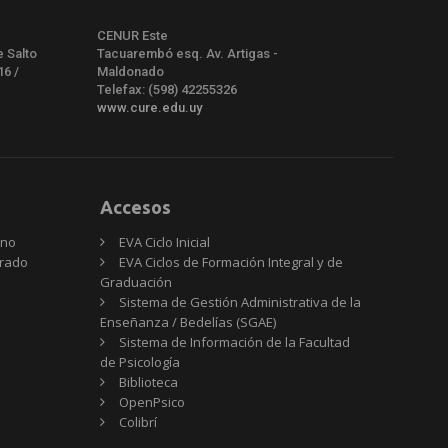
CENUR Este
e Salto
Tacuarembó esq. Av. Artigas -
16 /
Maldonado
Telefax: (598) 42255326
www.cure.edu.uy
Accesos
rno
EVA Ciclo Inicial
Grado
EVA Ciclos de Formación Integral y de
Graduación
Sistema de Gestión Administrativa de la
Enseñanza / Bedelías (SGAE)
Sistema de Información de la Facultad
de Psicología
Biblioteca
OpenPsico
Colibrí