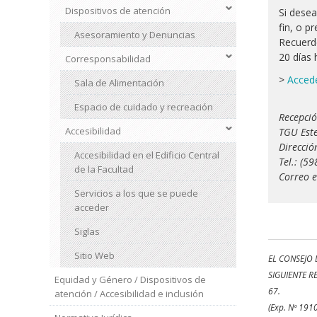
Dispositivos de atención
Si desea
fin, o p
Asesoramiento y Denuncias
Recuerde
20 días 
Corresponsabilidad
>
Accede
Sala de Alimentación
Espacio de cuidado y recreación
Recepció
Accesibilidad
TGU Este
Direcció
Accesibilidad en el Edificio Central
Tel.: (5
de la Facultad
Correo e
Servicios a los que se puede
acceder
Siglas
Sitio Web
EL CONSEJO 
SIGUIENTE R
Equidad y Género / Dispositivos de
67.
atención / Accesibilidad e inclusión
(Exp. Nº 1910