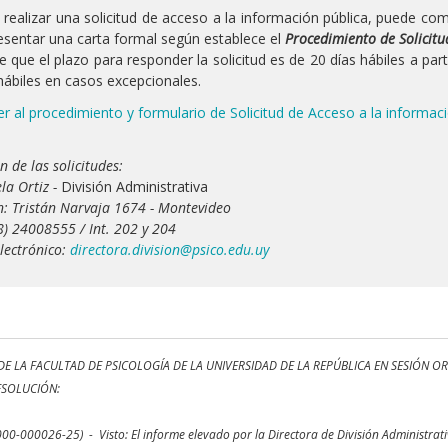
 realizar una solicitud de acceso a la información pública, puede com
resentar una carta formal según establece el
Procedimiento de Solicitu
 que el plazo para responder la solicitud es de 20 días hábiles a parti
hábiles en casos excepcionales.
r al procedimiento y formulario de Solicitud de Acceso a la informac
n de las solicitudes:
la Ortiz -
División Administrativa
n: Tristán Narvaja 1674 - Montevideo
98) 24008555 / Int. 202 y 204
lectrónico:
directora.division@psico.edu.uy
DE LA FACULTAD DE PSICOLOGÍA DE LA UNIVERSIDAD DE LA REPÚBLICA EN SESIÓN O
ESOLUCIÓN:
00-000026-25) - Visto: El informe elevado por la Directora de División Administrativ