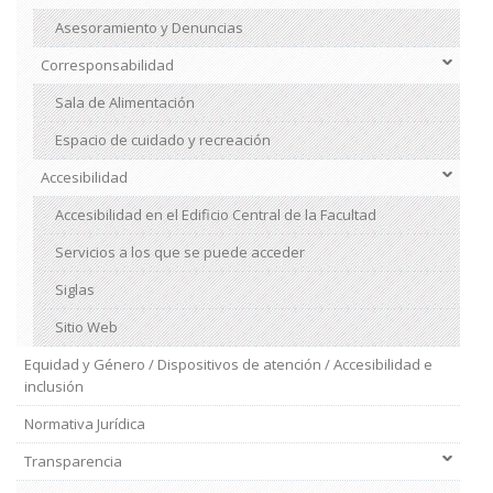
Asesoramiento y Denuncias
Corresponsabilidad
Sala de Alimentación
Espacio de cuidado y recreación
Accesibilidad
Accesibilidad en el Edificio Central de la Facultad
Servicios a los que se puede acceder
Siglas
Sitio Web
Equidad y Género / Dispositivos de atención / Accesibilidad e
inclusión
Normativa Jurídica
Transparencia