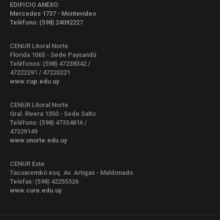
EDIFICIO ANEXO
Mercedes 1737 - Montevideo
Teléfono: (598) 24092227
CENUR Litoral Norte
Florida 1065 - Sede Paysandú
Teléfonos: (598) 47238342 /
47222291 / 47220221
www.cup.edu.uy
CENUR Litoral Norte
Gral. Rivera 1350 - Sede Salto
Teléfono: (598) 47334816 /
47329149
www.unorte.edu.uy
CENUR Este
Tacuarembó esq. Av. Artigas - Maldonado
Telefax: (598) 42255326
www.cure.edu.uy