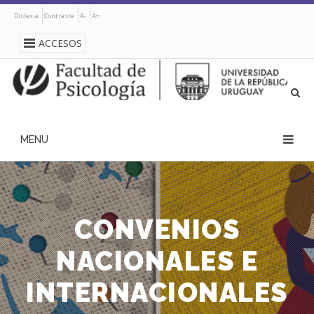
Pasar
Dislexia
Contraste
A-
A+
al
contenido
ACCESOS
principal
navegación
principal
CONVENIOS
NACIONALES E
INTERNACIONALES