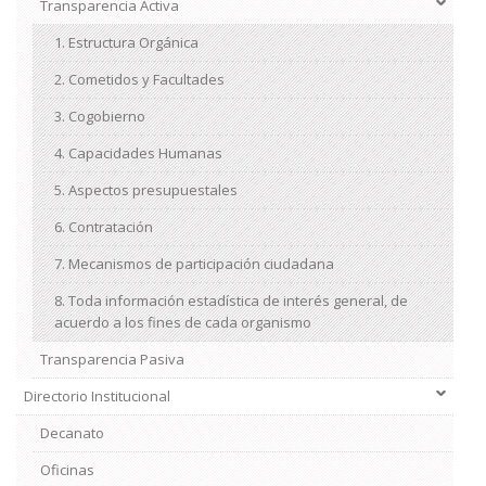
Transparencia Activa
1. Estructura Orgánica
2. Cometidos y Facultades
3. Cogobierno
4. Capacidades Humanas
5. Aspectos presupuestales
6. Contratación
7. Mecanismos de participación ciudadana
8. Toda información estadística de interés general, de
acuerdo a los fines de cada organismo
Transparencia Pasiva
Directorio Institucional
Decanato
Oficinas