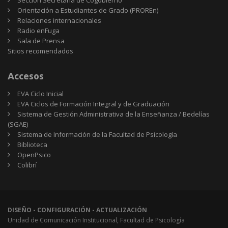
Sección Secretaría de Cogobierno
Orientación a Estudiantes de Grado (PROREn)
Relaciones internacionales
Radio enFuga
Sala de Prensa
Sitios
Sitios recomendados
recomendados
Accesos
EVA Ciclo Inicial
EVA Ciclos de Formación Integral y de Graduación
Sistema de Gestión Administrativa de la Enseñanza / Bedelías
(SGAE)
Sistema de Información de la Facultad de Psicología
Biblioteca
OpenPsico
Colibrí
DISEÑO - CONFIGURACIÓN - ACTUALIZACIÓN
Unidad de Comunicación Institucional, Facultad de Psicología