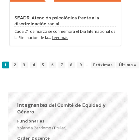
SEADR. Atención psicológica frente a la
discriminación racial
Cada 21 de marzo se conmemora el Día Internacional de
la Eliminación de la...
Leer más
…
Página
Page
Page
Page
Page
Page
Page
Page
Page
Siguiente
Próxima ›
Última
Última »
1
2
3
4
5
6
7
8
9
Paginación
actual
página
página
del Comité de Equidad y
Integrantes
Género
Funcionarias:
Yolanda Perdomo (Titular)
Orden Docente