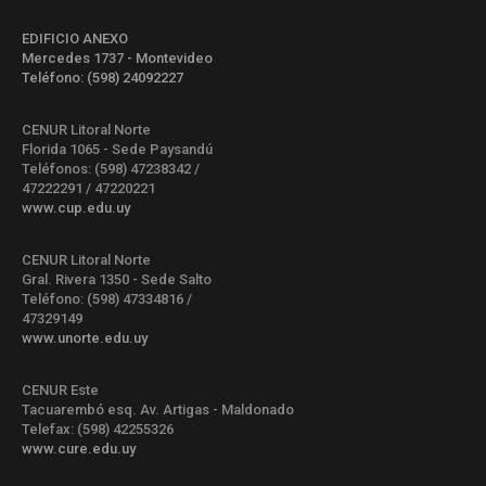
EDIFICIO ANEXO
Mercedes 1737 - Montevideo
Teléfono: (598) 24092227
CENUR Litoral Norte
Florida 1065 - Sede Paysandú
Teléfonos: (598) 47238342 /
47222291 / 47220221
www.cup.edu.uy
CENUR Litoral Norte
Gral. Rivera 1350 - Sede Salto
Teléfono: (598) 47334816 /
47329149
www.unorte.edu.uy
CENUR Este
Tacuarembó esq. Av. Artigas - Maldonado
Telefax: (598) 42255326
www.cure.edu.uy