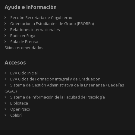
Ayuda e información
Sección Secretaría de Cogobierno
Orientación a Estudiantes de Grado (PROREn)
Relaciones internacionales
Radio enFuga
Sala de Prensa
Sitios
Sitios recomendados
recomendados
Accesos
EVA Ciclo Inicial
EVA Ciclos de Formación Integral y de Graduación
Sistema de Gestión Administrativa de la Enseñanza / Bedelías
(SGAE)
Sistema de Información de la Facultad de Psicología
Biblioteca
OpenPsico
Colibrí