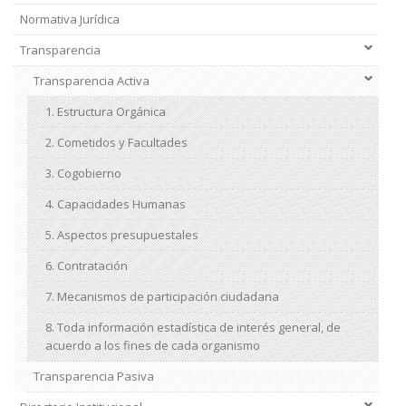
Normativa Jurídica
Transparencia
Transparencia Activa
1. Estructura Orgánica
2. Cometidos y Facultades
3. Cogobierno
4. Capacidades Humanas
5. Aspectos presupuestales
6. Contratación
7. Mecanismos de participación ciudadana
8. Toda información estadística de interés general, de
acuerdo a los fines de cada organismo
Transparencia Pasiva