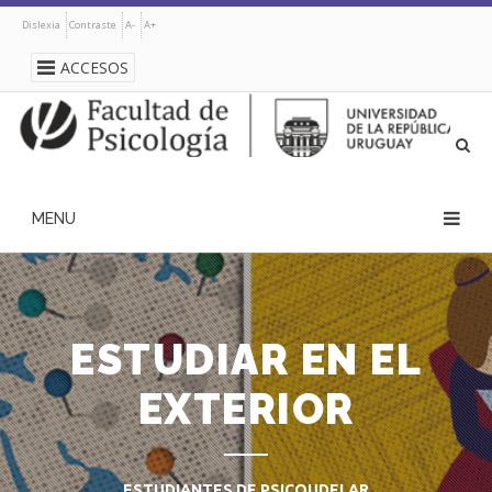
Pasar
Dislexia
Contraste
A-
A+
al
contenido
ACCESOS
principal
navegación
principal
ESTUDIAR EN EL
EXTERIOR
ESTUDIANTES DE PSICOUDELAR