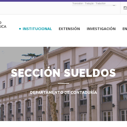
Translation - Tradução - Traduction
navegación
INSTITUCIONAL
EXTENSIÓN
INVESTIGACIÓN
E
principal
SECCIÓN SUELDOS
DEPARTAMENTO DE CONTADURÍA