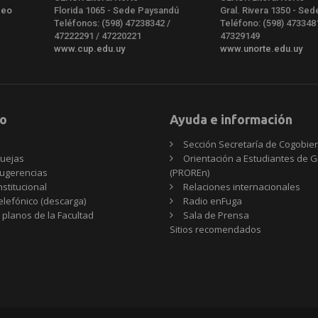
deo
Florida 1065 - Sede Paysandú
Gral. Rivera 1350 - Sed
Teléfonos: (598) 47238342 /
Teléfono: (598) 473348
47222291 / 47220221
47329149
www.cup.edu.uy
www.unorte.edu.uy
o
Ayuda e información
Sección Secretaría de Cogobie
uejas
Orientación a Estudiantes de 
ugerencias
(PROREn)
nstitucional
Relaciones internacionales
telefónico (descarga)
Radio enFuga
 planos de la Facultad
Sala de Prensa
Sitios
Sitios recomendados
recomendados