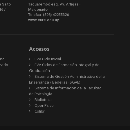
e Salto
Tacuarembó esq. Av. Artigas -
16 /
Maldonado
Telefax: (598) 42255326
www.cure.edu.uy
Accesos
rno
EVA Ciclo Inicial
Grado
EVA Ciclos de Formación Integral y de
Graduación
Sistema de Gestión Administrativa de la
Enseñanza / Bedelías (SGAE)
Sistema de Información de la Facultad
de Psicología
Biblioteca
OpenPsico
Colibrí