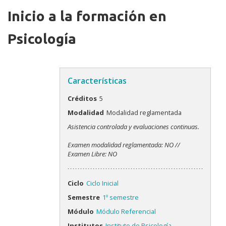
Inicio a la formación en
Psicología
Características
Créditos
5
Modalidad
Modalidad reglamentada
Modalidades
Asistencia controlada y evaluaciones continuas.
Examen modalidad reglamentada: NO //
Examen Libre: NO
Ciclo
Ciclo Inicial
Semestre
1º semestre
Módulo
Módulo Referencial
Institutos
Instituto de Psicología,