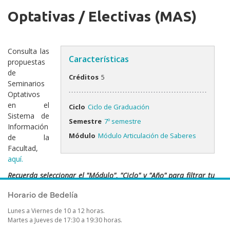
Optativas / Electivas (MAS)
Consulta las
Características
propuestas
de
Créditos
5
Seminarios
Optativos
en el
Ciclo
Ciclo de Graduación
Sistema de
Semestre
7º semestre
Información
Módulo
Módulo Articulación de Saberes
de la
Facultad,
aquí.
Recuerda seleccionar el "Módulo", "Ciclo" y "Año" para filtrar tu
búsqueda.
Horario de Bedelía
Lunes a Viernes de 10 a 12 horas.
Martes a Jueves de 17:30 a 19:30 horas.