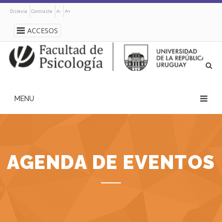
Pasar
Dislexia
Contraste
A-
A+
al
contenido
ACCESOS
principal
navegación
principal
AGENDA DE EVENTOS