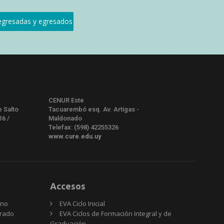
CENUR Este
e Salto
Tacuarembó esq. Av. Artigas -
16 /
Maldonado
Telefax: (598) 42255326
www.cure.edu.uy
Accesos
rno
EVA Ciclo Inicial
Grado
EVA Ciclos de Formación Integral y de
Graduación