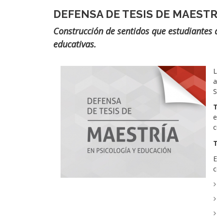
DEFENSA DE TESIS DE MAESTR
Subtítulo
Construcción de sentidos que estudiantes 
educativas.
Imágen
L
a
S
e
c
T
E
c