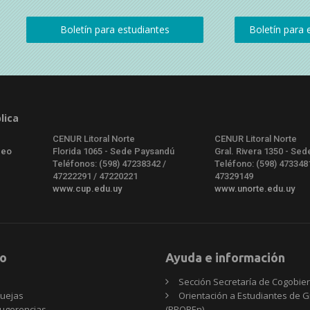
lica
CENUR Litoral Norte
CENUR Litoral Norte
deo
Florida 1065 - Sede Paysandú
Gral. Rivera 1350 - Sed
Teléfonos: (598) 47238342 /
Teléfono: (598) 473348
47222291 / 47220221
47329149
www.cup.edu.uy
www.unorte.edu.uy
o
Ayuda e información
Sección Secretaría de Cogobie
uejas
Orientación a Estudiantes de 
ugerencias
(PROREn)