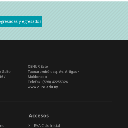
CENUR Este
e Salto
Tacuarembó esq. Av. Artigas -
16 /
Maldonado
Telefax: (598) 42255326
www.cure.edu.uy
Accesos
rno
EVA Ciclo Inicial