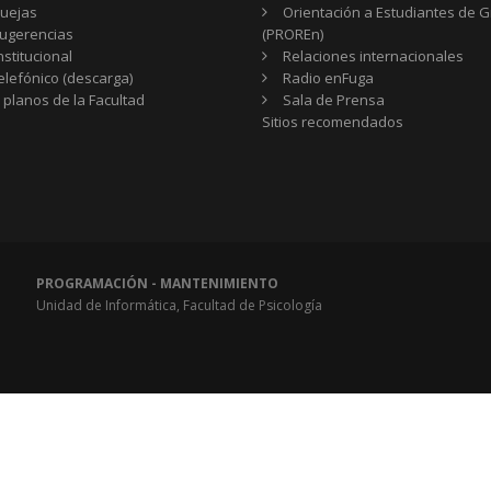
uejas
Orientación a Estudiantes de 
ugerencias
(PROREn)
nstitucional
Relaciones internacionales
telefónico (descarga)
Radio enFuga
 planos de la Facultad
Sala de Prensa
Sitios
Sitios recomendados
recomendados
PROGRAMACIÓN - MANTENIMIENTO
Unidad de Informática, Facultad de Psicología