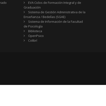
Grado
EVA Ciclos de Formación Integral y de
Graduación
Sistema de Gestión Administrativa de la
Enseñanza / Bedelías (SGAE)
Sistema de Información de la Facultad
de Psicología
Biblioteca
OpenPsico
Colibrí