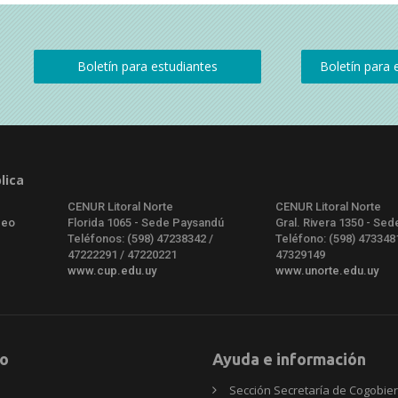
lica
CENUR Litoral Norte
CENUR Litoral Norte
deo
Florida 1065 - Sede Paysandú
Gral. Rivera 1350 - Sed
Teléfonos: (598) 47238342 /
Teléfono: (598) 473348
47222291 / 47220221
47329149
www.cup.edu.uy
www.unorte.edu.uy
o
Ayuda e información
Sección Secretaría de Cogobie