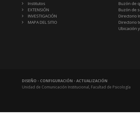
Institutos
Buzón de q
EXTENSIÓN
Buzón de s
INVESTIGACIÓN
Directorio I
MAPA DEL SITIO
Directorio 
Ubicación y
DISEÑO - CONFIGURACIÓN - ACTUALIZACIÓN
Unidad de Comunicación Institucional, Facultad de Psicología