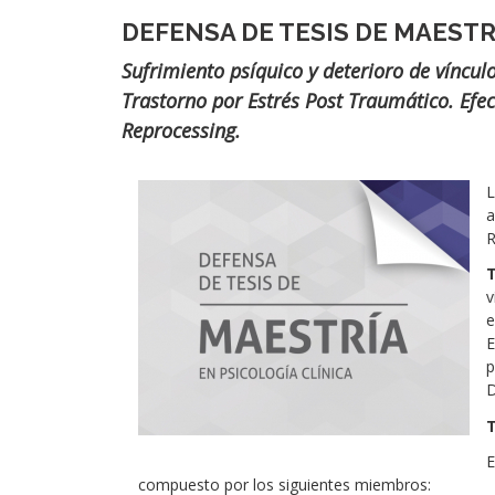
DEFENSA DE TESIS DE MAESTR
Subtítulo
Sufrimiento psíquico y deterioro de víncul
Trastorno por Estrés Post Traumático. Efe
Reprocessing.
Imágen
L
a
R
T
v
e
D
T
E
compuesto por los siguientes miembros: