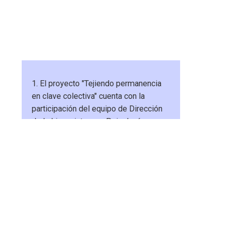
Creditos
1. El proyecto "Tejiendo permanencia
en clave colectiva" cuenta con la
participación del equipo de Dirección
de la Licenciatura en Psicología,
equipos docentes del Ciclo Inicial, el
Programa de Renovación de la
Enseñanza (Proren) y el Decanato de la
Facultad.