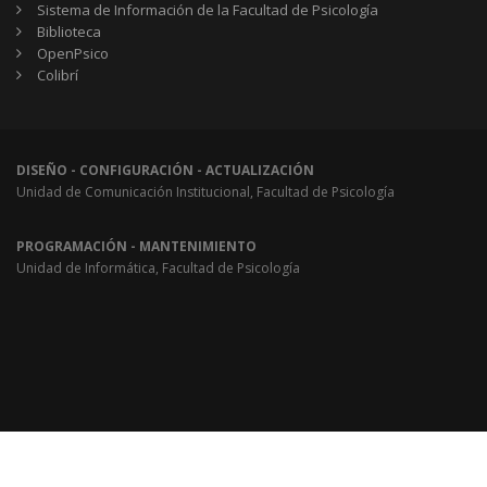
Sistema de Información de la Facultad de Psicología
Biblioteca
OpenPsico
Colibrí
DISEÑO - CONFIGURACIÓN - ACTUALIZACIÓN
Unidad de Comunicación Institucional, Facultad de Psicología
PROGRAMACIÓN - MANTENIMIENTO
Unidad de Informática, Facultad de Psicología