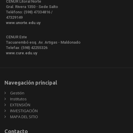
CENUR Litoral Norte
Gral. Rivera 1350 - Sede Salto
Teléfono: (598) 47334816 /
47329149
www.unorte.edu.uy
CENUR Este
Tacuarembó esq. Av. Artigas - Maldonado
Telefax: (598) 42255326
www.cure.edu.uy
Navegación principal
Gestión
Institutos
EXTENSIÓN
INVESTIGACIÓN
MAPA DEL SITIO
Contacto