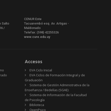
CENUR Este
e Salto
Tacuarembó esq. Av. Artigas -
16 /
Maldonado
Telefax: (598) 42255326
www.cure.edu.uy
Accesos
rno
EVA Ciclo Inicial
Grado
EVA Ciclos de Formación Integral y de
Graduación
Sistema de Gestión Administrativa de la
Enseñanza / Bedelías (SGAE)
Sistema de Información de la Facultad
de Psicología
Biblioteca
OpenPsico