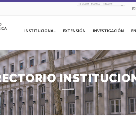
Translation - Tradução - Traduction
navegación
INSTITUCIONAL
EXTENSIÓN
INVESTIGACIÓN
E
principal
RECTORIO INSTITUCIO