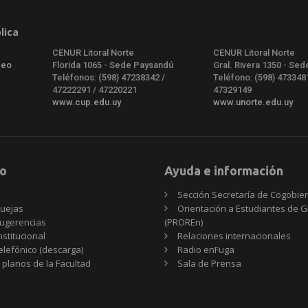
lica
CENUR Litoral Norte
CENUR Litoral Norte
deo
Florida 1065 - Sede Paysandú
Gral. Rivera 1350 - Sed
Teléfonos: (598) 47238342 /
Teléfono: (598) 473348
47222291 / 47220221
47329149
www.cup.edu.uy
www.unorte.edu.uy
o
Ayuda e información
Sección Secretaría de Cogobie
uejas
Orientación a Estudiantes de 
ugerencias
(PROREn)
nstitucional
Relaciones internacionales
telefónico (descarga)
Radio enFuga
 planos de la Facultad
Sala de Prensa