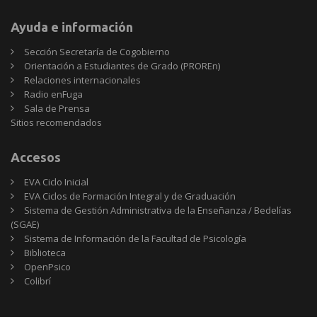
Ayuda e información
Sección Secretaría de Cogobierno
Orientación a Estudiantes de Grado (PROREn)
Relaciones internacionales
Radio enFuga
Sala de Prensa
Sitios
Sitios recomendados
recomendados
Accesos
EVA Ciclo Inicial
EVA Ciclos de Formación Integral y de Graduación
Sistema de Gestión Administrativa de la Enseñanza / Bedelías
(SGAE)
Sistema de Información de la Facultad de Psicología
Biblioteca
OpenPsico
Colibrí