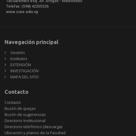
Tacuarembó esq. Av. Artigas - Maldonado
Telefax: (598) 42255326
www.cure.edu.uy
Navegación principal
Gestión
Institutos
EXTENSIÓN
INVESTIGACIÓN
MAPA DEL SITIO
Contacto
Contacto
Buzón de quejas
Buzón de sugerencias
Directorio Institucional
Directorio telefónico (descarga)
Ubicación y planos de la Facultad