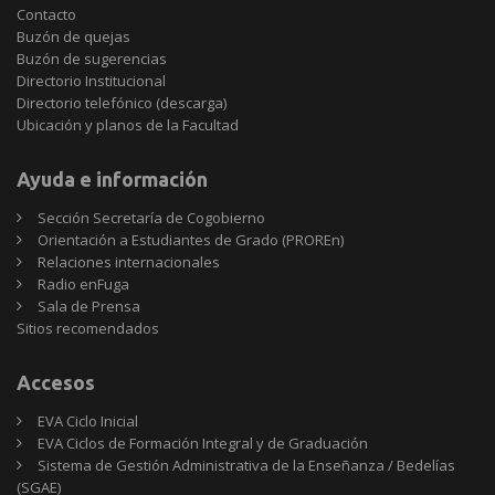
Contacto
Buzón de quejas
Buzón de sugerencias
Directorio Institucional
Directorio telefónico (descarga)
Ubicación y planos de la Facultad
Ayuda e información
Sección Secretaría de Cogobierno
Orientación a Estudiantes de Grado (PROREn)
Relaciones internacionales
Radio enFuga
Sala de Prensa
Sitios
Sitios recomendados
recomendados
Accesos
EVA Ciclo Inicial
EVA Ciclos de Formación Integral y de Graduación
Sistema de Gestión Administrativa de la Enseñanza / Bedelías
(SGAE)