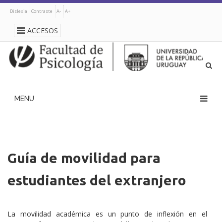
Pasar
Dislexia
Contraste
A-
A+
al
contenido
ACCESOS
principal
navegación
principal
Guía de movilidad para
estudiantes del extranjero
La movilidad académica es un punto de inflexión en el