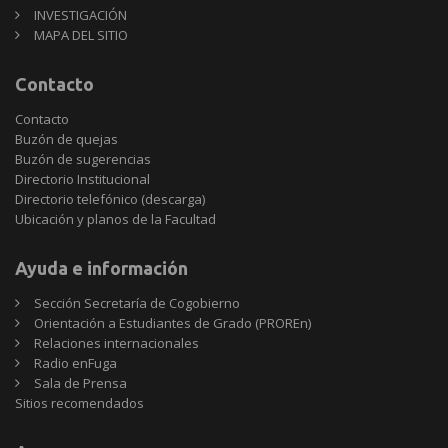
INVESTIGACIÓN
MAPA DEL SITIO
Contacto
Contacto
Buzón de quejas
Buzón de sugerencias
Directorio Institucional
Directorio telefónico (descarga)
Ubicación y planos de la Facultad
Ayuda e información
Sección Secretaría de Cogobierno
Orientación a Estudiantes de Grado (PROREn)
Relaciones internacionales
Radio enFuga
Sala de Prensa
Sitios
Sitios recomendados
recomendados