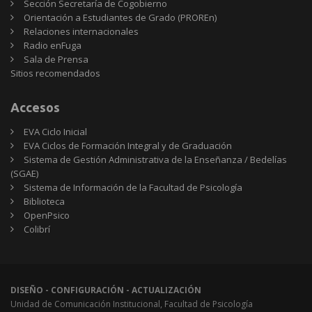
Sección Secretaría de Cogobierno
Orientación a Estudiantes de Grado (PROREn)
Relaciones internacionales
Radio enFuga
Sala de Prensa
Sitios
Sitios recomendados
recomendados
Accesos
EVA Ciclo Inicial
EVA Ciclos de Formación Integral y de Graduación
Sistema de Gestión Administrativa de la Enseñanza / Bedelías
(SGAE)
Sistema de Información de la Facultad de Psicología
Biblioteca
OpenPsico
Colibrí
DISEÑO - CONFIGURACIÓN - ACTUALIZACIÓN
Unidad de Comunicación Institucional, Facultad de Psicología