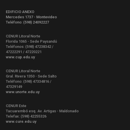
EDIFICIO ANEXO
Mercedes 1737 - Montevideo
Teléfono: (598) 24092227
CENUR Litoral Norte
Florida 1065 - Sede Paysandú
Teléfonos: (598) 47238342 /
47222291 / 47220221
www.cup.edu.uy
CENUR Litoral Norte
Gral. Rivera 1350 - Sede Salto
Teléfono: (598) 47334816 /
47329149
www.unorte.edu.uy
CENUR Este
Tacuarembó esq. Av. Artigas - Maldonado
Telefax: (598) 42255326
www.cure.edu.uy