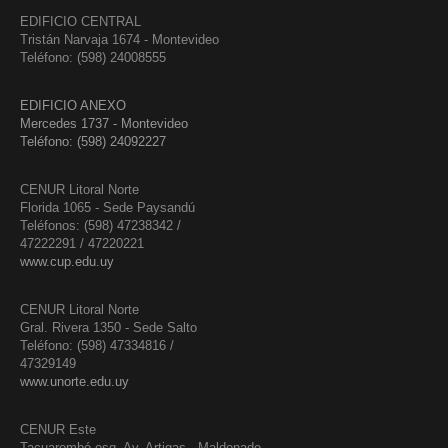
EDIFICIO CENTRAL
Tristán Narvaja 1674 - Montevideo
Teléfono: (598) 24008555
EDIFICIO ANEXO
Mercedes 1737 - Montevideo
Teléfono: (598) 24092227
CENUR Litoral Norte
Florida 1065 - Sede Paysandú
Teléfonos: (598) 47238342 /
47222291 / 47220221
www.cup.edu.uy
CENUR Litoral Norte
Gral. Rivera 1350 - Sede Salto
Teléfono: (598) 47334816 /
47329149
www.unorte.edu.uy
CENUR Este
Tacuarembó esq. Av. Artigas - Maldonado