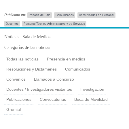
Publicado en:
Portada de Sitio
Comunicados
Comunicados de Personal
Público
Docentes
Personal Técnico-Administrativo y de Servicios
Objetivo
Publicado el
Jueves 28 Mayo, 2026
Noticias | Sala de Medios
Categorías de las noticias
Todas las noticias
Presencia en medios
Resoluciones y Dictámenes
Comunicados
Convenios
Llamados a Concurso
Docentes / Investigadores visitantes
Investigación
Publicaciones
Convocatorias
Beca de Movilidad
Gremial