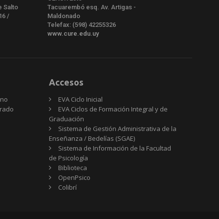
e Salto
Tacuarembó esq. Av. Artigas -
16 /
Maldonado
Telefax: (598) 42255326
www.cure.edu.uy
Accesos
rno
EVA Ciclo Inicial
Grado
EVA Ciclos de Formación Integral y de
Graduación
Sistema de Gestión Administrativa de la
Enseñanza / Bedelías (SGAE)
Sistema de Información de la Facultad
de Psicología
Biblioteca
OpenPsico
Colibrí