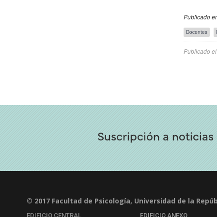
Publicado en
Público
Docentes
Objetivo
Publicado e
Suscripción a noticias
© 2017 Facultad de Psicología, Universidad de la Repúb
EDIFICIO CENTRAL
EDIFICIO ANEXO