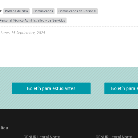
:
Portada de Sitio
Comunicados
Comunicados de Personal
Personal Técnico-Administrativo y de Servicios
l
Lunes 15 Septiembre, 2025
lica
CENUR Litoral Norte
CENUR Litoral Norte