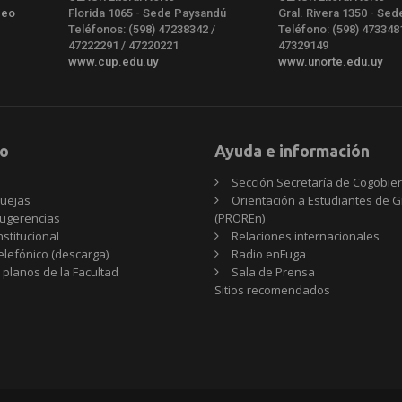
deo
Florida 1065 - Sede Paysandú
Gral. Rivera 1350 - Sed
Teléfonos: (598) 47238342 /
Teléfono: (598) 473348
47222291 / 47220221
47329149
www.cup.edu.uy
www.unorte.edu.uy
o
Ayuda e información
Sección Secretaría de Cogobie
uejas
Orientación a Estudiantes de 
ugerencias
(PROREn)
nstitucional
Relaciones internacionales
telefónico (descarga)
Radio enFuga
 planos de la Facultad
Sala de Prensa
Sitios
Sitios recomendados
recomendados