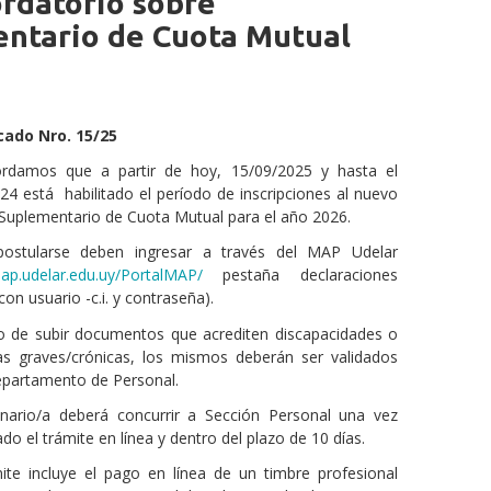
rdatorio sobre
entario de Cuota Mutual
ado Nro. 15/25
ordamos que a partir de hoy, 15/09/2025 y hasta el
24 está habilitado el período de inscripciones al nuevo
Suplementario de Cuota Mutual para el año 2026.
postularse deben ingresar a través del MAP Udelar
map.udelar.edu.uy/PortalMAP/
pestaña declaraciones
con usuario -c.i. y contraseña).
o de subir documentos que acrediten discapacidades o
as graves/crónicas, los mismos deberán ser validados
epartamento de Personal.
onario/a deberá concurrir a Sección Personal una vez
o el trámite en línea y dentro del plazo de 10 días.
mite incluye el pago en línea de un timbre profesional