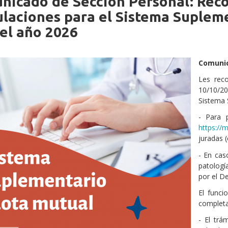
nicado de Sección Personal: Reco
iche
ulaciones para el Sistema Suplem
el año 2026
Comunic
Les rec
10/10/20
Sistema 
- Para 
https://
juradas (
- En cas
patologí
por el D
El funci
completad
- El trá