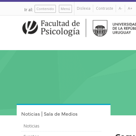
Pasar
Dislexia
Contraste
A-
A+
al
Contenido
Menú
Ir al:
contenido
principal
Noticias | Sala de Medios
Noticias