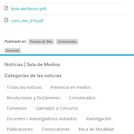
Nota del Rector.pdf
cons_min_619.pdf
Publicado en:
Portada de Sitio
Comunicados
Público
Docentes
Objetivo
Publicado el
Jueves 12 Mayo, 2022
Noticias | Sala de Medios
Categorías de las noticias
Todas las noticias
Presencia en medios
Resoluciones y Dictámenes
Comunicados
Convenios
Llamados a Concurso
Docentes / Investigadores visitantes
Investigación
Publicaciones
Convocatorias
Beca de Movilidad