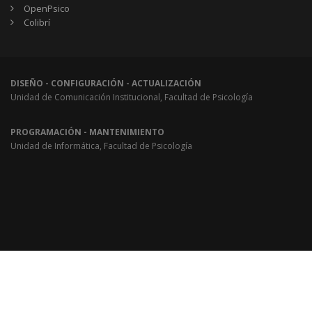
OpenPsico
Colibrí
DISEÑO - CONFIGURACIÓN - ACTUALIZACIÓN
Unidad de Comunicación Institucional, Facultad de Psicología
PROGRAMACIÓN - MANTENIMIENTO
Unidad de Informática, Facultad de Psicología