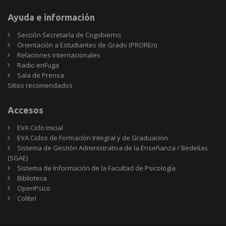
Ayuda e información
Sección Secretaría de Cogobierno
Orientación a Estudiantes de Grado (PROREn)
Relaciones internacionales
Radio enFuga
Sala de Prensa
Sitios
Sitios recomendados
recomendados
Accesos
EVA Ciclo Inicial
EVA Ciclos de Formación Integral y de Graduación
Sistema de Gestión Administrativa de la Enseñanza / Bedelías
(SGAE)
Sistema de Información de la Facultad de Psicología
Biblioteca
OpenPsico
Colibrí