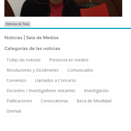
Etiquetas
Defensa de Tesis
para
las
Publicado el
Martes 24 Julio, 2012
Noticias | Sala de Medios
novedades
Categorías de las noticias
Todas las noticias
Presencia en medios
Resoluciones y Dictámenes
Comunicados
Convenios
Llamados a Concurso
Docentes / Investigadores visitantes
Investigación
Publicaciones
Convocatorias
Beca de Movilidad
Gremial