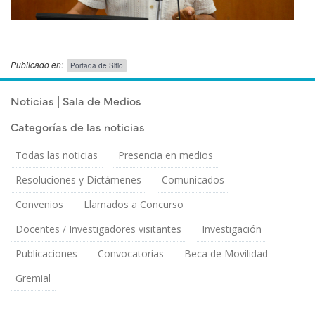
Publicado en:
Portada de Sitio
Publicado el
Viernes 10 Abril, 2026
Noticias | Sala de Medios
Categorías de las noticias
Todas las noticias
Presencia en medios
Resoluciones y Dictámenes
Comunicados
Convenios
Llamados a Concurso
Docentes / Investigadores visitantes
Investigación
Publicaciones
Convocatorias
Beca de Movilidad
Gremial