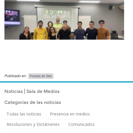
Publicado en:
Portada de Sitio
Publicado el
Miércoles 13 Mayo, 2026
Noticias | Sala de Medios
Categorías de las noticias
Todas las noticias
Presencia en medios
Resoluciones y Dictámenes
Comunicados