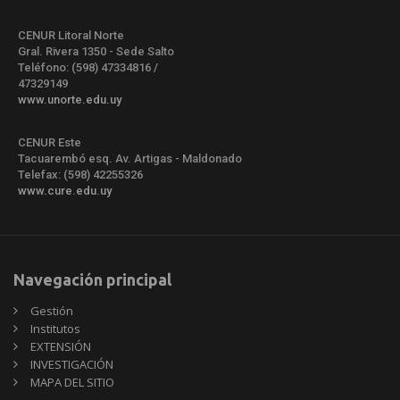
CENUR Litoral Norte
Gral. Rivera 1350 - Sede Salto
Teléfono: (598) 47334816 /
47329149
www.unorte.edu.uy
CENUR Este
Tacuarembó esq. Av. Artigas - Maldonado
Telefax: (598) 42255326
www.cure.edu.uy
Navegación principal
Gestión
Institutos
EXTENSIÓN
INVESTIGACIÓN
MAPA DEL SITIO