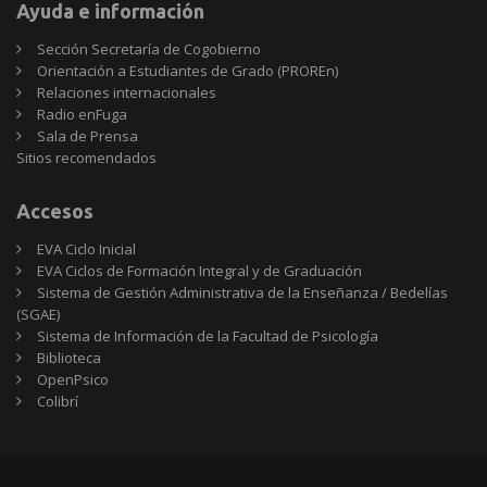
Ayuda e información
Sección Secretaría de Cogobierno
Orientación a Estudiantes de Grado (PROREn)
Relaciones internacionales
Radio enFuga
Sala de Prensa
Sitios
Sitios recomendados
recomendados
Accesos
EVA Ciclo Inicial
EVA Ciclos de Formación Integral y de Graduación
Sistema de Gestión Administrativa de la Enseñanza / Bedelías
(SGAE)
Sistema de Información de la Facultad de Psicología
Biblioteca
OpenPsico
Colibrí