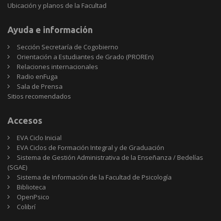
Ubicación y planos de la Facultad
Ayuda e información
Sección Secretaría de Cogobierno
Orientación a Estudiantes de Grado (PROREn)
Relaciones internacionales
Radio enFuga
Sala de Prensa
Sitios
Sitios recomendados
recomendados
Accesos
EVA Ciclo Inicial
EVA Ciclos de Formación Integral y de Graduación
Sistema de Gestión Administrativa de la Enseñanza / Bedelías
(SGAE)
Sistema de Información de la Facultad de Psicología
Biblioteca
OpenPsico
Colibrí