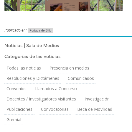
Publicado en:
Portada de Sitio
Publicado el
Martes 21 Abril, 2026
Noticias | Sala de Medios
Categorías de las noticias
Todas las noticias
Presencia en medios
Resoluciones y Dictámenes
Comunicados
Convenios
Llamados a Concurso
Docentes / Investigadores visitantes
Investigación
Publicaciones
Convocatorias
Beca de Movilidad
Gremial