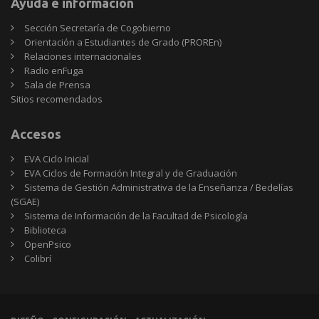
Ayuda e información
Sección Secretaría de Cogobierno
Orientación a Estudiantes de Grado (PROREn)
Relaciones internacionales
Radio enFuga
Sala de Prensa
Sitios
Sitios recomendados
recomendados
Accesos
EVA Ciclo Inicial
EVA Ciclos de Formación Integral y de Graduación
Sistema de Gestión Administrativa de la Enseñanza / Bedelías
(SGAE)
Sistema de Información de la Facultad de Psicología
Biblioteca
OpenPsico
Colibrí