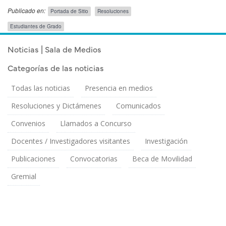
Publicado en:
Portada de Sitio
Resoluciones
Público
Estudiantes de Grado
Objetivo
Publicado el
Martes 30 Septiembre, 2025
Noticias | Sala de Medios
Categorías de las noticias
Todas las noticias
Presencia en medios
Resoluciones y Dictámenes
Comunicados
Convenios
Llamados a Concurso
Docentes / Investigadores visitantes
Investigación
Publicaciones
Convocatorias
Beca de Movilidad
Gremial