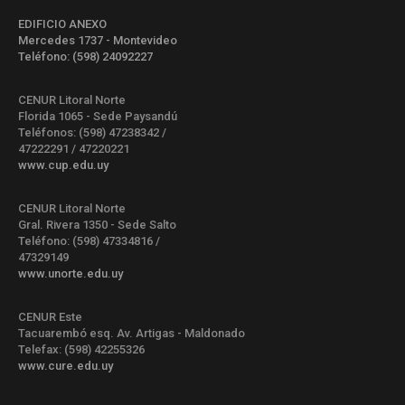
EDIFICIO ANEXO
Mercedes 1737 - Montevideo
Teléfono: (598) 24092227
CENUR Litoral Norte
Florida 1065 - Sede Paysandú
Teléfonos: (598) 47238342 /
47222291 / 47220221
www.cup.edu.uy
CENUR Litoral Norte
Gral. Rivera 1350 - Sede Salto
Teléfono: (598) 47334816 /
47329149
www.unorte.edu.uy
CENUR Este
Tacuarembó esq. Av. Artigas - Maldonado
Telefax: (598) 42255326
www.cure.edu.uy