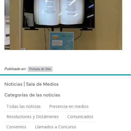
Publicado en:
Portada de Sitio
Publicado el
Jueves 11 Junio, 2026
Noticias | Sala de Medios
Categorías de las noticias
Todas las noticias
Presencia en medios
Resoluciones y Dictámenes
Comunicados
Convenios
Llamados a Concurso