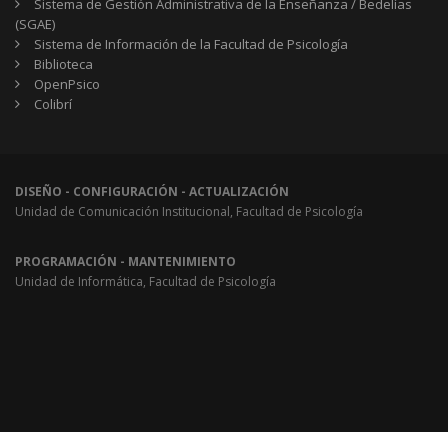
Sistema de Gestión Administrativa de la Enseñanza / Bedelías
(SGAE)
Sistema de Información de la Facultad de Psicología
Biblioteca
OpenPsico
Colibrí
DISEÑO - CONFIGURACIÓN - ACTUALIZACIÓN
Unidad de Comunicación Institucional, Facultad de Psicología
PROGRAMACIÓN - MANTENIMIENTO
Unidad de Informática, Facultad de Psicología