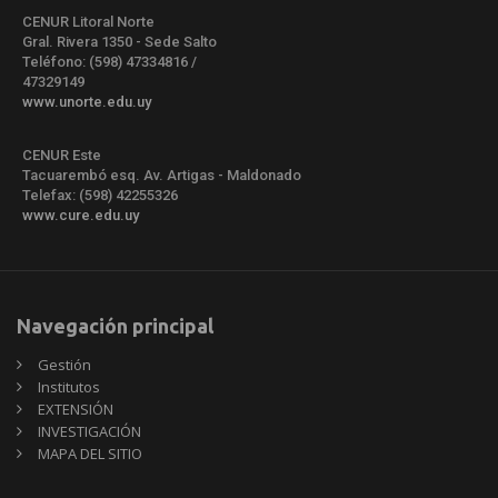
CENUR Litoral Norte
Gral. Rivera 1350 - Sede Salto
Teléfono: (598) 47334816 /
47329149
www.unorte.edu.uy
CENUR Este
Tacuarembó esq. Av. Artigas - Maldonado
Telefax: (598) 42255326
www.cure.edu.uy
Navegación principal
Gestión
Institutos
EXTENSIÓN
INVESTIGACIÓN
MAPA DEL SITIO