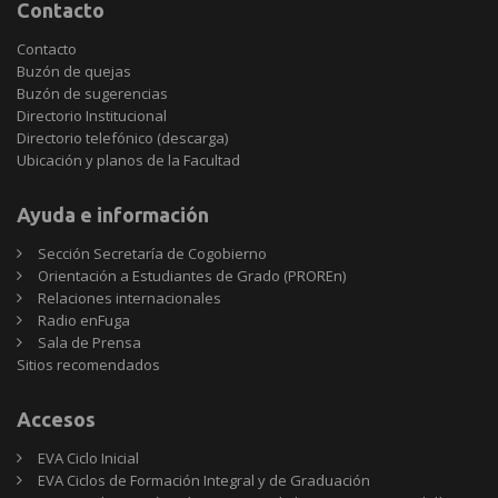
Contacto
Contacto
Buzón de quejas
Buzón de sugerencias
Directorio Institucional
Directorio telefónico (descarga)
Ubicación y planos de la Facultad
Ayuda e información
Sección Secretaría de Cogobierno
Orientación a Estudiantes de Grado (PROREn)
Relaciones internacionales
Radio enFuga
Sala de Prensa
Sitios
Sitios recomendados
recomendados
Accesos
EVA Ciclo Inicial
EVA Ciclos de Formación Integral y de Graduación