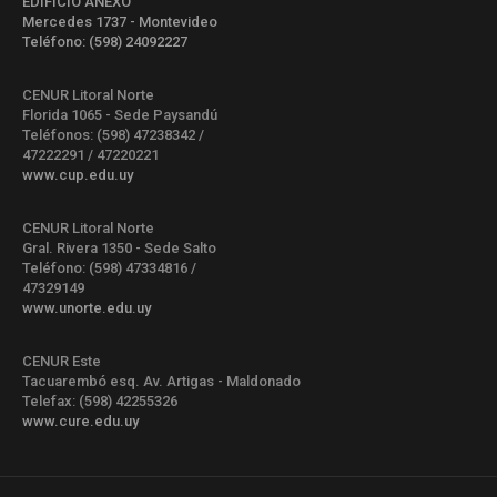
EDIFICIO ANEXO
Mercedes 1737 - Montevideo
Teléfono: (598) 24092227
CENUR Litoral Norte
Florida 1065 - Sede Paysandú
Teléfonos: (598) 47238342 /
47222291 / 47220221
www.cup.edu.uy
CENUR Litoral Norte
Gral. Rivera 1350 - Sede Salto
Teléfono: (598) 47334816 /
47329149
www.unorte.edu.uy
CENUR Este
Tacuarembó esq. Av. Artigas - Maldonado
Telefax: (598) 42255326
www.cure.edu.uy