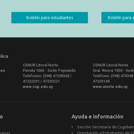
lica
CENUR Litoral Norte
CENUR Litoral Norte
deo
Florida 1065 - Sede Paysandú
Gral. Rivera 1350 - Sed
Teléfonos: (598) 47238342 /
Teléfono: (598) 473348
47222291 / 47220221
47329149
www.cup.edu.uy
www.unorte.edu.uy
o
Ayuda e información
Sección Secretaría de Cogobie
uejas
Orientación a Estudiantes de 