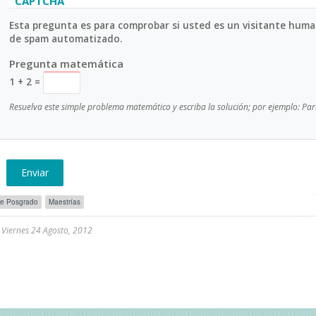
Ocultar
CAPTCHA
Esta pregunta es para comprobar si usted es un visitante huma
de spam automatizado.
Pregunta matemática
1 + 2 =
Resuelva este simple problema matemático y escriba la solución; por ejemplo: Par
Etiquetas
de Posgrado
Maestrías
para
comunicados/avisos
l
Viernes 24 Agosto, 2012
-
posgrado