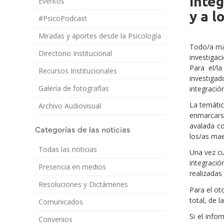
Integ
Eventos
Cuerpo
y a l
#PsicoPodcast
Miradas y aportes desde la Psicología
Todo/a mae
Directorio Institucional
investigac
Para el/l
Recursos Institucionales
investiga
Galería de fotografías
integració
La temátic
Archivo Audiovisual
enmarcarse
avalada co
Categorías de las noticias
los/as mae
Todas las noticias
Una vez cu
integració
Presencia en medios
realizadas
Resoluciones y Dictámenes
Para el ot
total, de 
Comunicados
Si el info
Convenios