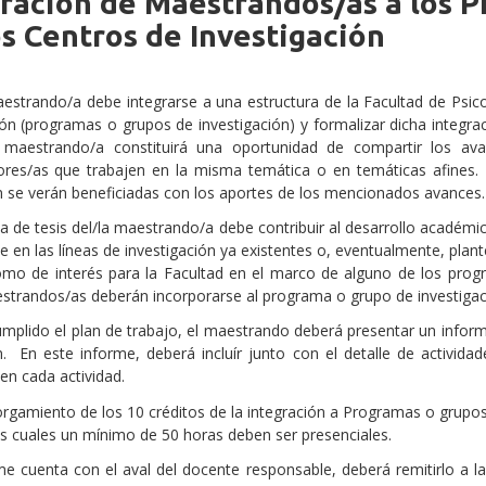
ración de Maestrandos/as a los P
os Centros de Investigación
strando/a debe integrarse a una estructura de la Facultad de Psicol
ión (programas o grupos de investigación) y formalizar dicha integrac
a maestrando/a constituirá una oportunidad de compartir los av
dores/as que trabajen en la misma temática o en temáticas afines.
n se verán beneficiadas con los aportes de los mencionados avances.
a de tesis del/la maestrando/a debe contribuir al desarrollo académi
 en las líneas de investigación ya existentes o, eventualmente, pla
mo de interés para la Facultad en el marco de alguno de los progr
strandos/as deberán incorporarse al programa o grupo de investigaci
mplido el plan de trabajo, el maestrando deberá presentar un infor
n. En este informe, deberá incluír junto con el detalle de actividad
 en cada actividad.
orgamiento de los 10 créditos de la integración a Programas o grupos
las cuales un mínimo de 50 horas deben ser presenciales.
rme cuenta con el aval del docente responsable, deberá remitirlo a l