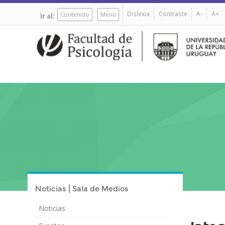
Pasar
Dislexia
Contraste
A-
A+
al
Contenido
Menú
Ir al:
contenido
principal
Noticias | Sala de Medios
Noticias