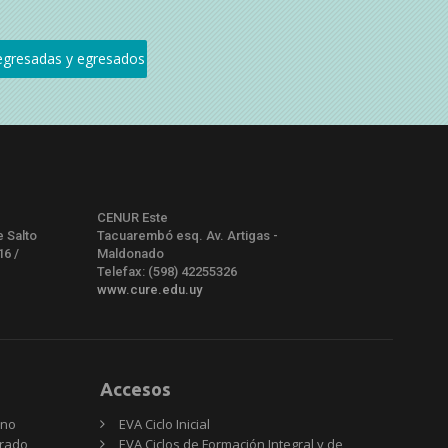
CENUR Este
e Salto
Tacuarembó esq. Av. Artigas -
16 /
Maldonado
Telefax: (598) 42255326
www.cure.edu.uy
Accesos
rno
EVA Ciclo Inicial
Grado
EVA Ciclos de Formación Integral y de