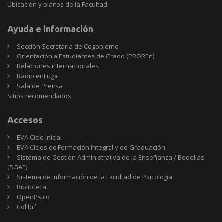
Ubicación y planos de la Facultad
Ayuda e información
Sección Secretaría de Cogobierno
Orientación a Estudiantes de Grado (PROREn)
Relaciones internacionales
Radio enFuga
Sala de Prensa
Sitios
Sitios recomendados
recomendados
Accesos
EVA Ciclo Inicial
EVA Ciclos de Formación Integral y de Graduación
Sistema de Gestión Administrativa de la Enseñanza / Bedelías
(SGAE)
Sistema de Información de la Facultad de Psicología
Biblioteca
OpenPsico
Colibrí