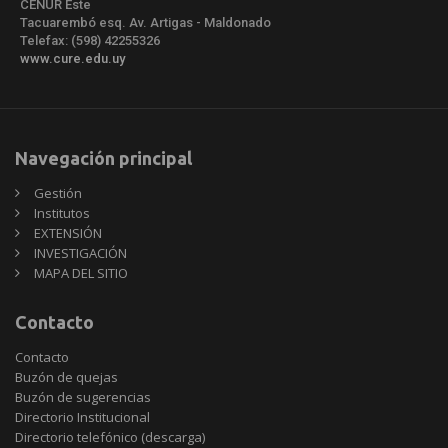
CENUR Este
Tacuarembó esq. Av. Artigas - Maldonado
Telefax: (598) 42255326
www.cure.edu.uy
Navegación principal
Gestión
Institutos
EXTENSIÓN
INVESTIGACIÓN
MAPA DEL SITIO
Contacto
Contacto
Buzón de quejas
Buzón de sugerencias
Directorio Institucional
Directorio telefónico (descarga)