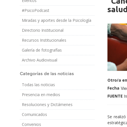
"Cane
Eventos
Imagen
salud
#PsicoPodcast
Miradas y aportes desde la Psicología
Directorio Institucional
Recursos Institucionales
Medio
Galería de fotografías
Perfil
Nombre
Docentes
y
Archivo Audiovisual
profiles
Apellido:
Categorías de las noticias
Otro/a en
Todas las noticias
Fecha
Vie
Presencia en medios
FUENTE
h
Resoluciones y Dictámenes
Comunicados
Se realizó
estratégi
Convenios