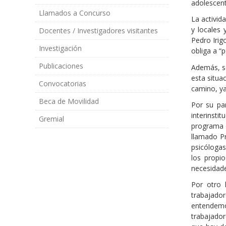
adolescent
Llamados a Concurso
La activid
y locales 
Docentes / Investigadores visitantes
Pedro Irig
Investigación
obliga a “p
Publicaciones
Además, se
esta situ
Convocatorias
camino, ya
Beca de Movilidad
Por su pa
interinsti
Gremial
programa 
llamado Pr
psicólogas
los propi
necesidade
Por otro 
trabajado
entendemo
trabajador