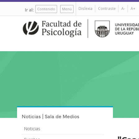
Pasar
Dislexia
Contraste
A-
A+
al
Contenido
Menú
Ir al:
contenido
principal
Noticias | Sala de Medios
Noticias