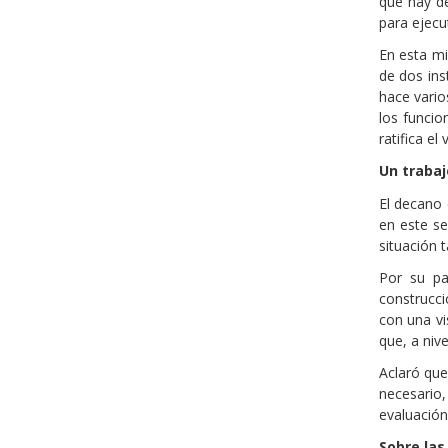
que hay de
para ejecu
En esta mi
de dos ins
hace vario
los funcio
ratifica el
Un trabaj
El decano 
en este se
situación 
Por su pa
construcci
con una vi
que, a niv
Aclaró que
necesario,
evaluación
Sobre las