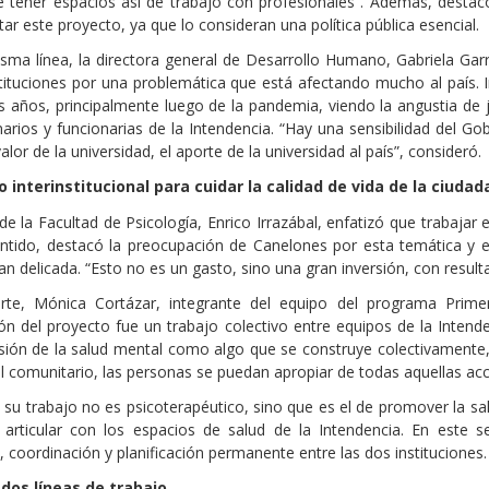
 tener espacios así de trabajo con profesionales”. Además, destac
tar este proyecto, ya que lo consideran una política pública esencial.
sma línea, la directora general de Desarrollo Humano, Gabriela Gar
tituciones por una problemática que está afectando mucho al país.
s años, principalmente luego de la pandemia, viendo la angustia de
narios y funcionarias de la Intendencia. “Hay una sensibilidad del 
 valor de la universidad, el aporte de la universidad al país”, consideró.
o interinstitucional para cuidar la calidad de vida de la ciudad
de la Facultad de Psicología, Enrico Irrazábal, enfatizó que trabajar 
ntido, destacó la preocupación de Canelones por esta temática y 
tan delicada. “Esto no es un gasto, sino una gran inversión, con resul
rte, Mónica Cortázar, integrante del equipo del programa Primer
ón del proyecto fue un trabajo colectivo entre equipos de la Intenden
sión de la salud mental como algo que se construye colectivamente, 
el comunitario, las personas se puedan apropiar de todas aquellas ac
 su trabajo no es psicoterapéutico, sino que es el de promover la sal
 articular con los espacios de salud de la Intendencia. En este 
, coordinación y planificación permanente entre las dos instituciones.
 dos líneas de trabajo