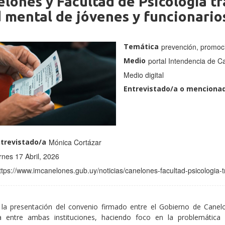
lones y Facultad de Psicología tr
 mental de jóvenes y funcionario
Temática
prevención, promoci
Medio
portal Intendencia de C
Medio digital
Entrevistado/a o mencionad
trevistado/a
Mónica Cortázar
rnes 17 Abril, 2026
ttps://www.imcanelones.gub.uy/noticias/canelones-facultad-psicologia-
 la presentación del convenio firmado entre el Gobierno de Canelo
ca entre ambas instituciones, haciendo foco en la problemática