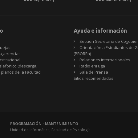
o
Ayuda e información
Sección Secretaría de Cogobie
uejas
Orientación a Estudiantes de 
ugerencias
(PROREn)
nstitucional
Relaciones internacionales
telefónico (descarga)
Radio enFuga
 planos de la Facultad
Sala de Prensa
Sitios
Sitios recomendados
recomendados
PROGRAMACIÓN - MANTENIMIENTO
Unidad de Informática, Facultad de Psicología