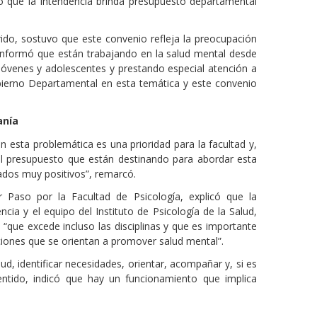
ó que la Intendencia brinda presupuesto departamental
rido, sostuvo que este convenio refleja la preocupación
 Informó que están trabajando en la salud mental desde
 jóvenes y adolescentes y prestando especial atención a
Gobierno Departamental en esta temática y este convenio
anía
en esta problemática es una prioridad para la facultad y,
el presupuesto que están destinando para abordar esta
tados muy positivos”, remarcó.
 Paso por la Facultad de Psicología, explicó que la
cia y el equipo del Instituto de Psicología de la Salud,
“que excede incluso las disciplinas y que es importante
ciones que se orientan a promover salud mental”.
ud, identificar necesidades, orientar, acompañar y, si es
sentido, indicó que hay un funcionamiento que implica