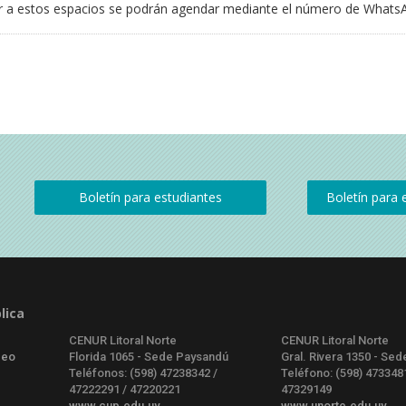
ir a estos espacios se podrán agendar mediante el número de Whats
lica
CENUR Litoral Norte
CENUR Litoral Norte
deo
Florida 1065 - Sede Paysandú
Gral. Rivera 1350 - Sed
Teléfonos: (598) 47238342 /
Teléfono: (598) 473348
47222291 / 47220221
47329149
www.cup.edu.uy
www.unorte.edu.uy