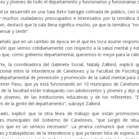
es y jóvenes de todo el departamento y funcionarios y funcionarias 
ad se desarrolló en una Sala Beto Satragni colmada de público, con 
y muchos ciudadanos preocupados e interesados por la temática de 
oin, destacó que la sala llena significa mucho, ya que la temática “
ensar y sentir”.
ñaló que en un cambio de época en el que les toca asumir respons
ación que vemos cotidianamente con respecto a la salud mental y e
 que, como gobierno departamental, queremos lo mejor para la calid
rte, la coordinadora del Gabinete Social, Nataly Zalkind, explicó
tucional entre la Intendencia de Canelones y la Facultad de Psicolo
departamental de prevención y promoción de la salud mental para 
imer Paso, que ya está funcionando en 10 municipios de Canelones
 de la facultad están trabajando con adolescentes y jóvenes y dijo
os jóvenes, de las instituciones educativas y de los referentes
s de la gente del departamento”, subrayó Zalkind.
lado, explicó que la otra línea de trabajo que están promocion
res municipales del Gobierno de Canelones, “que surgió de situ
s que es un servicio necesario”. La jerarca comunicó que com
es y trabajadoras de la Intendencia y que ya tienen lista de espera,