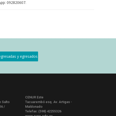
App: 092820607.
CENUR Este
e Salto
Tacuarembó esq. Av. Artigas -
16 /
Maldonado
Telefax: (598) 42255326
www.cure.edu.uy