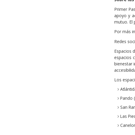
Primer Pas
apoyo y ac
mutuo. El
Por más in
Redes soc
Espacios d
espacios c
bienestar 
accesibili
Los espaci
Atlánti
Pando (
San Ram
Las Pie
Canelon