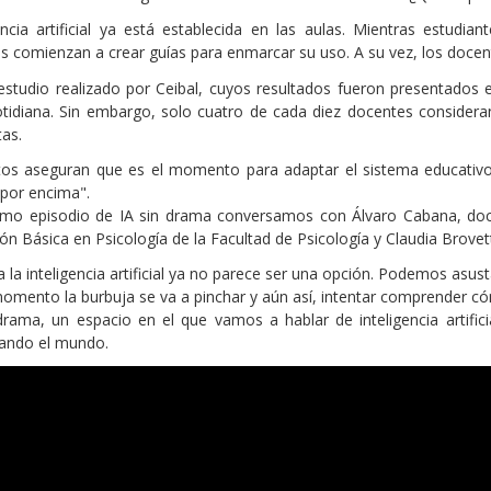
encia artificial ya está establecida en las aulas. Mientras estudi
s comienzan a crear guías para enmarcar su uso. A su vez, los docent
studio realizado por Ceibal, cuyos resultados fueron presentados e
otidiana. Sin embargo, solo cuatro de cada diez docentes consider
as.
os aseguran que es el momento para adaptar el sistema educativo y
por encima".
imo episodio de IA sin drama conversamos con Álvaro Cabana, docto
ión Básica en Psicología de la Facultad de Psicología y Claudia Brove
a la inteligencia artificial ya no parece ser una opción. Podemos asu
omento la burbuja se va a pinchar y aún así, intentar comprender c
drama, un espacio en el que vamos a hablar de inteligencia artifi
nando el mundo.