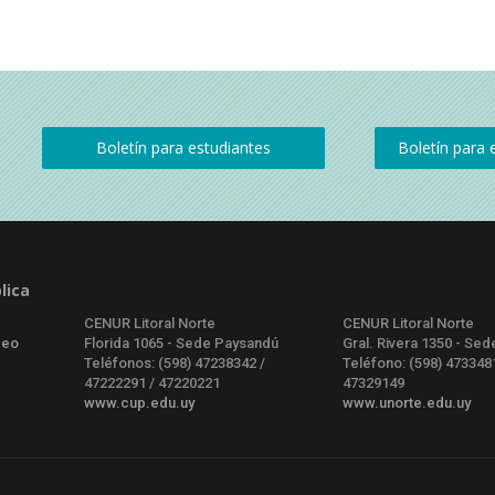
lica
CENUR Litoral Norte
CENUR Litoral Norte
deo
Florida 1065 - Sede Paysandú
Gral. Rivera 1350 - Sed
Teléfonos: (598) 47238342 /
Teléfono: (598) 473348
47222291 / 47220221
47329149
www.cup.edu.uy
www.unorte.edu.uy