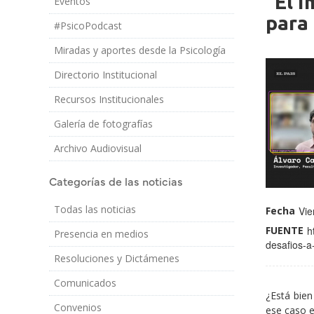
"El i
Eventos
Imagen
para 
#PsicoPodcast
Miradas y aportes desde la Psicología
Directorio Institucional
Recursos Institucionales
Medio
Galería de fotografías
Perfil
Nombre
Archivo Audiovisual
Docentes
y
profiles
Apellido:
Categorías de las noticias
Todas las noticias
Fecha
Vie
FUENTE
h
Presencia en medios
desafios-a
Resoluciones y Dictámenes
Comunicados
¿Está bien
Convenios
ese caso e