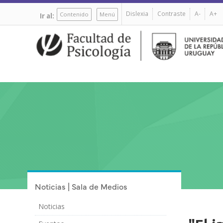
Pasar
Dislexia
Contraste
A-
A+
al
Contenido
Menú
Ir al:
contenido
principal
Noticias | Sala de Medios
Noticias