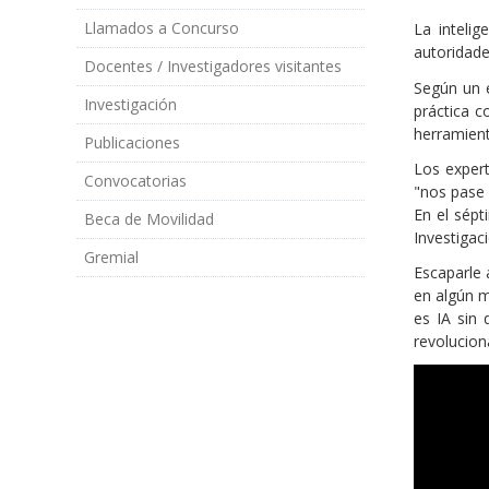
Llamados a Concurso
La intelig
autoridade
Docentes / Investigadores visitantes
Según un e
Investigación
práctica c
herramient
Publicaciones
Los expert
Convocatorias
"nos pase 
En el sépt
Beca de Movilidad
Investigac
Gremial
Escaparle 
en algún m
es IA sin 
revolucio
Videos