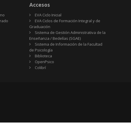
Accesos
rno
EVA Ciclo Inicial
Grado
EVA Ciclos de Formación Integral y de
Graduación
Sistema de Gestión Administrativa de la
Enseñanza / Bedelías (SGAE)
Sistema de Información de la Facultad
de Psicología
Biblioteca
OpenPsico
Colibrí