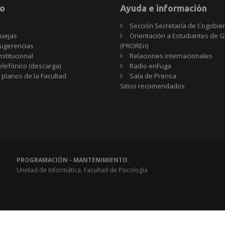
o
Ayuda e información
Sección Secretaría de Cogobie
uejas
Orientación a Estudiantes de 
ugerencias
(PROREn)
nstitucional
Relaciones internacionales
telefónico (descarga)
Radio enFuga
 planos de la Facultad
Sala de Prensa
Sitios
Sitios recomendados
recomendados
PROGRAMACIÓN - MANTENIMIENTO
Unidad de Informática, Facultad de Psicología