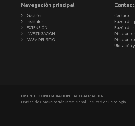
Navegación principal
Contact
Gestión
Contacto
Institutos
Buzón de q
EXTENSIÓN
Buzón de s
INVESTIGACIÓN
Directorio I
MAPA DEL SITIO
Directorio 
Ubicación y
DISEÑO - CONFIGURACIÓN - ACTUALIZACIÓN
Unidad de Comunicación Institucional, Facultad de Psicología