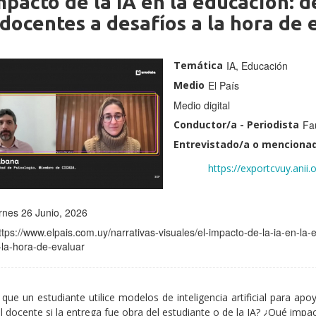
mpacto de la IA en la educación:
docentes a desafíos a la hora de 
Temática
IA, Educación
Medio
El País
Medio digital
Conductor/a - Periodista
Fa
Entrevistado/a o mencionad
CVuy:
https://exportcvuy.ani
rnes 26 Junio, 2026
ttps://www.elpais.com.uy/narrativas-visuales/el-impacto-de-la-ia-en-
-la-hora-de-evaluar
 que un estudiante utilice modelos de inteligencia artificial para a
l docente si la entrega fue obra del estudiante o de la IA? ¿Qué impac