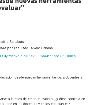
 desde nuevas herramientas
evaluar"
ustina Bartaburu
o/a por Facultad
Alvaro Cabana
i.org.uy/cvsni/?urlId=11e29885da4ee5ddc3758100ea9…
la-educacion-desde-nuevas-herramientas-para-docentes-a-
poyarse a la hora de crear un trabajo? ¿Cómo controla en
to tiene en los docentes y en los estudiantes?