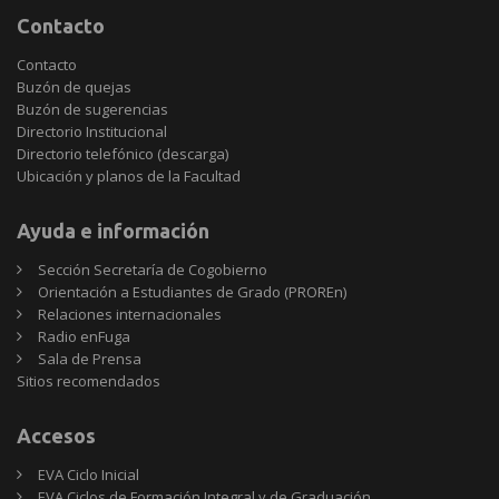
Contacto
Contacto
Buzón de quejas
Buzón de sugerencias
Directorio Institucional
Directorio telefónico (descarga)
Ubicación y planos de la Facultad
Ayuda e información
Sección Secretaría de Cogobierno
Orientación a Estudiantes de Grado (PROREn)
Relaciones internacionales
Radio enFuga
Sala de Prensa
Sitios
Sitios recomendados
recomendados
Accesos
EVA Ciclo Inicial
EVA Ciclos de Formación Integral y de Graduación