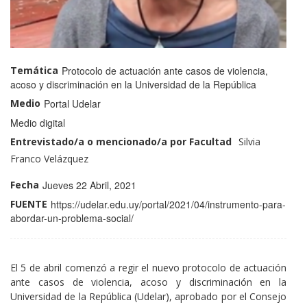
Temática
Protocolo de actuación ante casos de violencia,
acoso y discriminación en la Universidad de la República
Medio
Portal Udelar
Medio
Medio digital
Entrevistado/a o mencionado/a por Facultad
Perfil
Nombre
Silvia
Docentes
y
Franco Velázquez
profiles
Apellido:
Fecha
Jueves 22 Abril, 2021
FUENTE
https://udelar.edu.uy/portal/2021/04/instrumento-para-
abordar-un-problema-social/
El 5 de abril comenzó a regir el nuevo protocolo de actuación
ante casos de violencia, acoso y discriminación en la
Universidad de la República (Udelar), aprobado por el Consejo