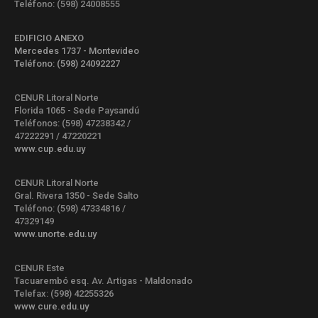
Teléfono: (598) 24008555
EDIFICIO ANEXO
Mercedes 1737 - Montevideo
Teléfono: (598) 24092227
CENUR Litoral Norte
Florida 1065 - Sede Paysandú
Teléfonos: (598) 47238342 /
47222291 / 47220221
www.cup.edu.uy
CENUR Litoral Norte
Gral. Rivera 1350 - Sede Salto
Teléfono: (598) 47334816 /
47329149
www.unorte.edu.uy
CENUR Este
Tacuarembó esq. Av. Artigas - Maldonado
Telefax: (598) 42255326
www.cure.edu.uy