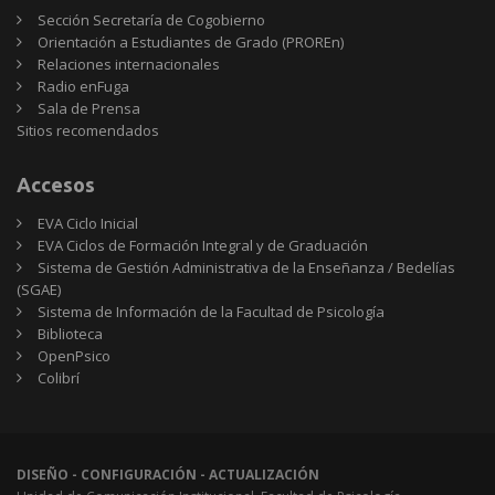
Sección Secretaría de Cogobierno
Orientación a Estudiantes de Grado (PROREn)
Relaciones internacionales
Radio enFuga
Sala de Prensa
Sitios
Sitios recomendados
recomendados
Accesos
EVA Ciclo Inicial
EVA Ciclos de Formación Integral y de Graduación
Sistema de Gestión Administrativa de la Enseñanza / Bedelías
(SGAE)
Sistema de Información de la Facultad de Psicología
Biblioteca
OpenPsico
Colibrí
DISEÑO - CONFIGURACIÓN - ACTUALIZACIÓN