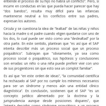
entiende el proceso de su hijo no habrá un conflicto”. Pero, si
incurre en conductas en las que pueda hacer parecer que hay
“dos bandos”, resulta muy difícil para las infancias
mantenerse neutral a los conflictos entre sus padres,
expresan los autores.
Circula y se cuestiona la idea de “lealtad” de las niñas y niños
hacia la madre o el padre cuando eligen quedarse con uno de
los dos, lo cual puede ser visto como una “deslealtad” por la
otra parte. En este sentido, plantean que “es así que el SAP
intenta describir más un proceso social que un proceso
psiquiátrico”. Subrayan que “obviamente, ya sea como
proceso social o psiquiátrico, sus hipótesis y conclusiones
son erradas: un niño o una niña puede preferir vivir con uno
de sus progenitores sin que esto sea un complot familiar”.
Es así que “en este orden de ideas”, “la comunidad científica
ha rechazado al SAP por no cumplir los mínimos necesarios
para ser un síndrome y menos aún una entidad clínico
diagnóstica”. En conclusión, sostienen que el SAP “es un
concepto jurídico alimentado por la doctrina y la
jurisprudencia aunque desde posiciones dispares”, que
“intenta describir como síndrome psiquiátrico a un proceso