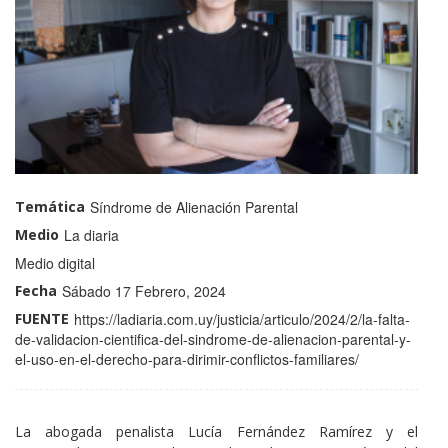
Temática
Síndrome de Alienación Parental
Medio
La diaria
Medio
Medio digital
Fecha
Sábado 17 Febrero, 2024
FUENTE
https://ladiaria.com.uy/justicia/articulo/2024/2/la-falta-
de-validacion-cientifica-del-sindrome-de-alienacion-parental-y-
el-uso-en-el-derecho-para-dirimir-conflictos-familiares/
La abogada penalista Lucía Fernández Ramírez y el