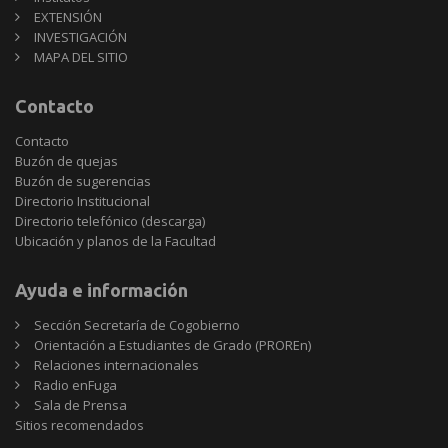
EXTENSIÓN
INVESTIGACIÓN
MAPA DEL SITIO
Contacto
Contacto
Buzón de quejas
Buzón de sugerencias
Directorio Institucional
Directorio telefónico (descarga)
Ubicación y planos de la Facultad
Ayuda e información
Sección Secretaría de Cogobierno
Orientación a Estudiantes de Grado (PROREn)
Relaciones internacionales
Radio enFuga
Sala de Prensa
Sitios
Sitios recomendados
recomendados